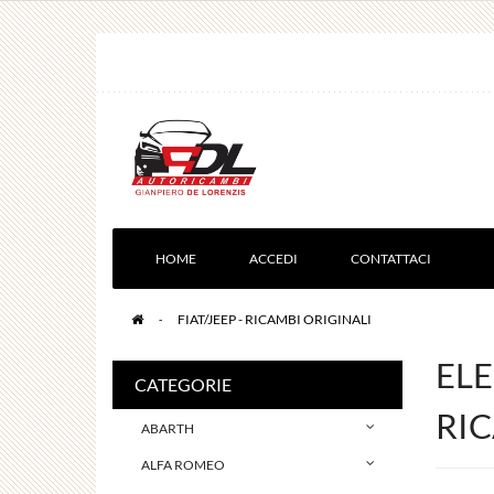
HOME
ACCEDI
CONTATTACI
>
FIAT/JEEP - RICAMBI ORIGINALI
ELE
CATEGORIE
RIC
ABARTH
ALFA ROMEO