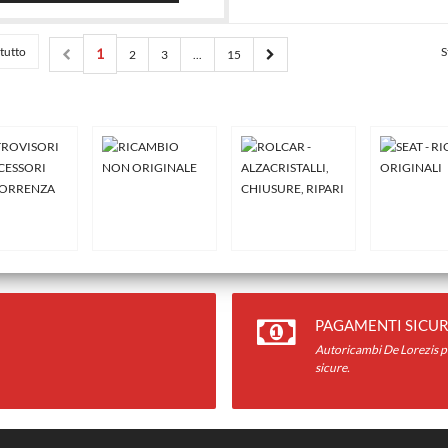
tutto
S
1
2
3
...
15
PAGAMENTI SICUR
Autoricambi De Lorezis pr
sicure.