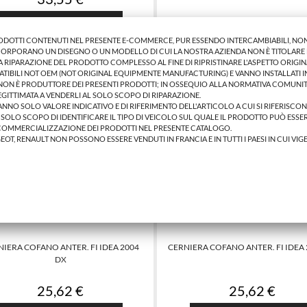
AGGIUNGI AL CARRELLO
RODOTTI CONTENUTI NEL PRESENTE E-COMMERCE, PUR ESSENDO INTERCAMBIABILI, NON
INCORPORANO UN DISEGNO O UN MODELLO DI CUI LA NOSTRA AZIENDA NON È TITOLARE E
RIPARAZIONE DEL PRODOTTO COMPLESSO AL FINE DI RIPRISTINARE L'ASPETTO ORIGIN
ATIBILI NOT OEM (NOT ORIGINAL EQUIPMENTE MANUFACTURING) E VANNO INSTALLATI 
 NON È PRODUTTORE DEI PRESENTI PRODOTTI; IN OSSEQUIO ALLA NORMATIVA COMUNIT
LEGITTIMATA A VENDERLI AL SOLO SCOPO DI RIPARAZIONE.
 HANNO SOLO VALORE INDICATIVO E DI RIFERIMENTO DELL'ARTICOLO A CUI SI RIFERISCO
L SOLO SCOPO DI IDENTIFICARE IL TIPO DI VEICOLO SUL QUALE IL PRODOTTO PUÒ ESSER
COMMERCIALIZZAZIONE DEI PRODOTTI NEL PRESENTE CATALOGO.
GEOT, RENAULT NON POSSONO ESSERE VENDUTI IN FRANCIA E IN TUTTI I PAESI IN CUI VIG
NIERA COFANO ANTER. FI IDEA 2004
CERNIERA COFANO ANTER. FI IDEA 
DX
25,62 €
25,62 €