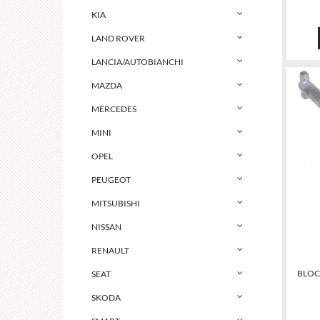
KIA
LAND ROVER
LANCIA/AUTOBIANCHI
MAZDA
MERCEDES
MINI
OPEL
PEUGEOT
MITSUBISHI
NISSAN
RENAULT
BLOCC
SEAT
SKODA