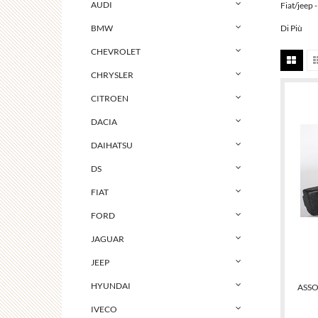
AUDI
Fiat/jeep 
Di Più
BMW
CHEVROLET
CHRYSLER
CITROEN
DACIA
DAIHATSU
DS
FIAT
FORD
JAGUAR
JEEP
HYUNDAI
ASSO
IVECO