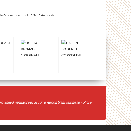
tai Visualizzando 1 - 10 di 146 prodotti
I
otegge il venditore e l'acquirente con transazione semplici e