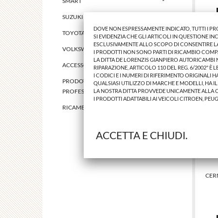
SMART
SUZUKI
DOVE NON ESPRESSAMENTE INDICATO, TUTTI I P
TOYOTA
SI EVIDENZIA CHE GLI ARTICOLI IN QUESTIONE 
ESCLUSIVAMENTE ALLO SCOPO DI CONSENTIRE LA 
VOLKSWAGEN
I PRODOTTI NON SONO PARTI DI RICAMBIO COMP
LA DITTA DE LORENZIS GIANPIERO AUTORICAMBI
ACCESSORI E RICAMBI UNIVERSALI
RIPARAZIONE, ARTICOLO 110 DEL REG. 6/2002" È 
I CODICI E I NUMERI DI RIFERIMENTO ORIGINALI
PRODOTTI E ATTREZZATURE
QUALSIASI UTILIZZO DI MARCHE E MODELLI, HA I
LA NOSTRA DITTA PROVVEDE UNICAMENTE ALLA 
PROFESSIONALI
I PRODOTTI ADATTABILI AI VEICOLI CITROEN, PEU
RICAMBI PER AUTO D'EPOCA
ACCETTA E CHIUDI.
CER