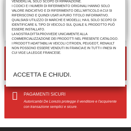
VENDERLI AL SOLO SCOPO DI RIPARAZIONE.
I CODICI E I NUMERI DI RIFERIMENTO ORIGINALI HANNO SOLO
VALORE INDICATIVO E DI RIFERIMENTO DELL'ARTICOLO A CUI SI
RIFERISCONO E QUINDI USATI A PURO TITOLO INFORMATIVO.
QUALSIASI UTILIZZO DI MARCHE E MODELLI, HA IL SOLO SCOPO DI
IDENTIFICARE IL TIPO DI VEICOLO SUL QUALE IL PRODOTTO PUÒ
ESSERE INSTALLATO.
LA NOSTRA DITTA PROVVEDE UNICAMENTE ALLA
COMMERCIALIZZAZIONE DEI PRODOTTI NEL PRESENTE CATALOGO.
I PRODOTTI ADATTABILI AI VEICOLI CITROEN, PEUGEOT, RENAULT
NON POSSONO ESSERE VENDUTI IN FRANCIA E IN TUTTI I PAESI IN
CUI VIGE LA LEGGE FRANCESE.
SPEDIZIONE GRATUITA
Per ordini superiori a 990.00€
ACCETTA E CHIUDI.
PAGAMENTI SICURI
Autoricambi De Lorezis protegge il venditore e l'acquirente
con transazione semplici e sicure.