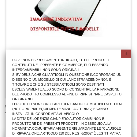
PARABREZZA SMART FORTWO 2007> VR.
DOVE NON ESPRESSAMENTE INDICATO, TUTTI I PRODOTTI
CONTENUTI NEL PRESENTE E-COMMERCE, PUR ESSENDO
INTERCAMBIABILI, NON SONO ORIGINALI.
91,50 €
SI EVIDENZIA CHE GLI ARTICOLI IN QUESTIONE INCORPORANO UN
DISEGNO O UN MODELLO DI CUI LA NOSTRA AZIENDA NON È
TITOLARE E CHE GLI STESSI ARTICOLI SONO DESTINATI
AGGIUNGI AL CARRELLO
ESCLUSIVAMENTE ALLO SCOPO DI CONSENTIRE LA RIPARAZIONE
DEL PRODOTTO COMPLESSO AL FINE DI RIPRISTINARE L'ASPETTO
ORIGINARIO.
I PRODOTTI NON SONO PARTI DI RICAMBIO COMPATIBILI NOT OEM
Stai Visualizzando 1 - 1 di 1
(NOT ORIGINAL EQUIPMENTE MANUFACTURING) E VANNO
prodotto
INSTALLATI IN CONFORMITÀ AL VEICOLO.
LA DITTA DE LORENZIS GIANPIERO AUTORICAMBI NON È
PRODUTTORE DEI PRESENTI PRODOTTI; IN OSSEQUIO ALLA
NORMATIVA COMUNITARIA VIGENTE RIGUARDANTE LE "CLAUSOLE
DI RIPARAZIONE, ARTICOLO 110 DEL REG. 6/2002" È LEGITTIMATA A