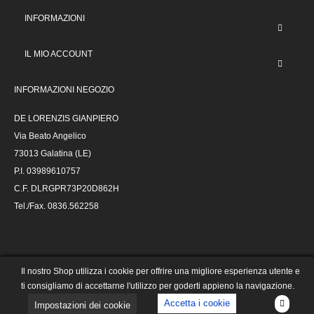
INFORMAZIONI
IL MIO ACCOUNT
INFORMAZIONI NEGOZIO
DE LORENZIS GIANPIERO
Via Beato Angelico
73013 Galatina (LE)
P.I. 03989610757
C.F. DLRGPR73P20D862H
Tel./Fax. 0836.562258
@ 2023 Autoricambi De Lorenzis -
Il nostro Shop utilizza i cookie per offrire una migliore esperienza utente e
powered by
| e-commerce collegato alla
ti consigliamo di accettarne l'utilizzo per goderti appieno la navigazione.
piattaforma gestionale VALVES
Accetta i cookie
Impostazioni dei cookie