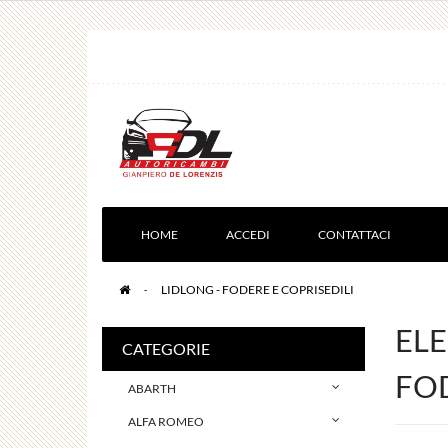
HOME
ACCEDI
CONTATTACI
>
LIDLONG - FODERE E COPRISEDILI
ELE
CATEGORIE
FOD
ABARTH
ALFA ROMEO