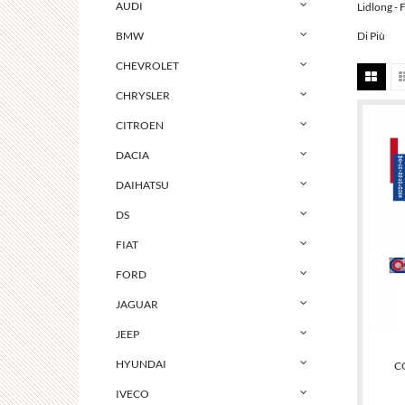
AUDI
Lidlong - 
Di Più
BMW
CHEVROLET
CHRYSLER
CITROEN
DACIA
DAIHATSU
DS
FIAT
FORD
JAGUAR
JEEP
HYUNDAI
C
IVECO