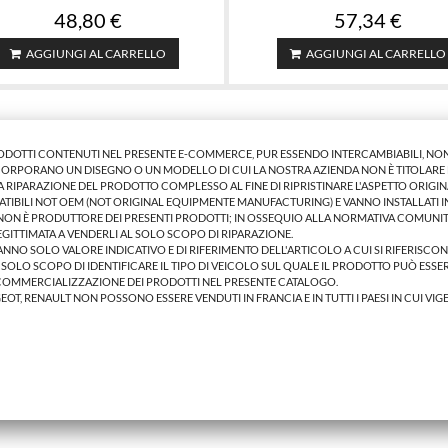
48,80 €
57,34 €
AGGIUNGI AL CARRELLO
AGGIUNGI AL CARRELLO
RODOTTI CONTENUTI NEL PRESENTE E-COMMERCE, PUR ESSENDO INTERCAMBIABILI, NON
INCORPORANO UN DISEGNO O UN MODELLO DI CUI LA NOSTRA AZIENDA NON È TITOLARE E
RIPARAZIONE DEL PRODOTTO COMPLESSO AL FINE DI RIPRISTINARE L'ASPETTO ORIGIN
ATIBILI NOT OEM (NOT ORIGINAL EQUIPMENTE MANUFACTURING) E VANNO INSTALLATI 
 NON È PRODUTTORE DEI PRESENTI PRODOTTI; IN OSSEQUIO ALLA NORMATIVA COMUNIT
LEGITTIMATA A VENDERLI AL SOLO SCOPO DI RIPARAZIONE.
 HANNO SOLO VALORE INDICATIVO E DI RIFERIMENTO DELL'ARTICOLO A CUI SI RIFERISCO
L SOLO SCOPO DI IDENTIFICARE IL TIPO DI VEICOLO SUL QUALE IL PRODOTTO PUÒ ESSER
COMMERCIALIZZAZIONE DEI PRODOTTI NEL PRESENTE CATALOGO.
GEOT, RENAULT NON POSSONO ESSERE VENDUTI IN FRANCIA E IN TUTTI I PAESI IN CUI VIG