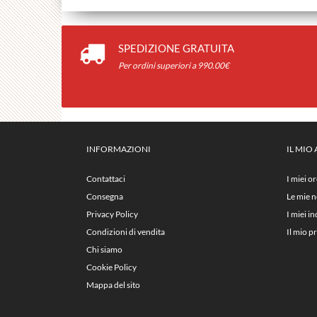
SPEDIZIONE GRATUITA
Per ordini superiori a 990.00€
INFORMAZIONI
IL MIO
Contattaci
I miei or
Consegna
Le mie n
Privacy Policy
I miei in
Condizioni di vendita
Il mio pr
Chi siamo
Cookie Policy
Mappa del sito