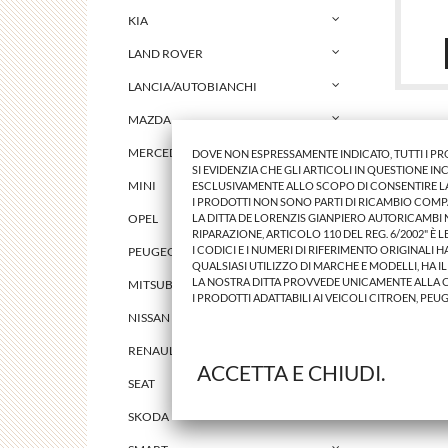
KIA
LAND ROVER
LANCIA/AUTOBIANCHI
MAZDA
MERCEDES
DOVE NON ESPRESSAMENTE INDICATO, TUTTI I P
SI EVIDENZIA CHE GLI ARTICOLI IN QUESTIONE 
MINI
ESCLUSIVAMENTE ALLO SCOPO DI CONSENTIRE LA 
I PRODOTTI NON SONO PARTI DI RICAMBIO COMP
LA DITTA DE LORENZIS GIANPIERO AUTORICAMBI
OPEL
RIPARAZIONE, ARTICOLO 110 DEL REG. 6/2002" È 
I CODICI E I NUMERI DI RIFERIMENTO ORIGINALI
PEUGEOT
QUALSIASI UTILIZZO DI MARCHE E MODELLI, HA I
LA NOSTRA DITTA PROVVEDE UNICAMENTE ALLA 
MITSUBISHI
I PRODOTTI ADATTABILI AI VEICOLI CITROEN, PEU
NISSAN
RENAULT
ACCETTA E CHIUDI.
SEAT
SKODA