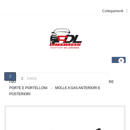
Collegamenti
0
>
Toggle
FIAT
>
FIAT BRAVA 1995> (FI13)
>
CHIUSURE, SERRATURE
navigation
PORTE E PORTELLONI
>
MOLLE A GAS ANTERIORI E
POSTERIORI