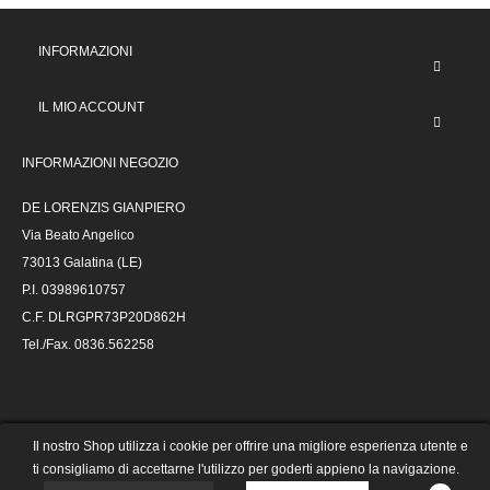
INFORMAZIONI
IL MIO ACCOUNT
INFORMAZIONI NEGOZIO
DE LORENZIS GIANPIERO
Via Beato Angelico
73013 Galatina (LE)
P.I. 03989610757
C.F. DLRGPR73P20D862H
Tel./Fax. 0836.562258
@ 2023 Autoricambi De Lorenzis -
Il nostro Shop utilizza i cookie per offrire una migliore esperienza utente e
powered by
| e-commerce collegato alla
ti consigliamo di accettarne l'utilizzo per goderti appieno la navigazione.
piattaforma gestionale VALVES