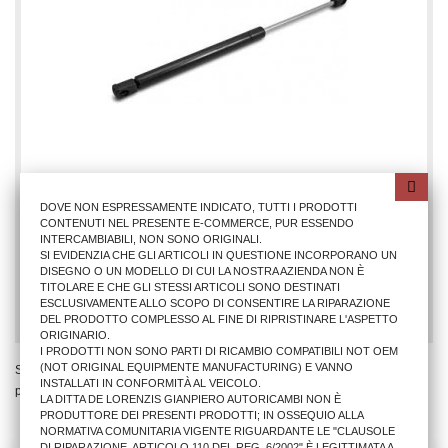
MOLLA A GAS POST. FI BRAVA 1995
DOVE NON ESPRESSAMENTE INDICATO, TUTTI I PRODOTTI
CONTENUTI NEL PRESENTE E-COMMERCE, PUR ESSENDO
INTERCAMBIABILI, NON SONO ORIGINALI.
SI EVIDENZIA CHE GLI ARTICOLI IN QUESTIONE INCORPORANO UN
10,00 €
DISEGNO O UN MODELLO DI CUI LA NOSTRA AZIENDA NON È
TITOLARE E CHE GLI STESSI ARTICOLI SONO DESTINATI
AGGIUNGI AL CARRELLO
ESCLUSIVAMENTE ALLO SCOPO DI CONSENTIRE LA RIPARAZIONE
DEL PRODOTTO COMPLESSO AL FINE DI RIPRISTINARE L'ASPETTO
ORIGINARIO.
I PRODOTTI NON SONO PARTI DI RICAMBIO COMPATIBILI NOT OEM
(NOT ORIGINAL EQUIPMENTE MANUFACTURING) E VANNO
Stai Visualizzando 1 - 1 di 1
INSTALLATI IN CONFORMITÀ AL VEICOLO.
prodotto
LA DITTA DE LORENZIS GIANPIERO AUTORICAMBI NON È
PRODUTTORE DEI PRESENTI PRODOTTI; IN OSSEQUIO ALLA
NORMATIVA COMUNITARIA VIGENTE RIGUARDANTE LE "CLAUSOLE
DI RIPARAZIONE, ARTICOLO 110 DEL REG. 6/2002" È LEGITTIMATA A