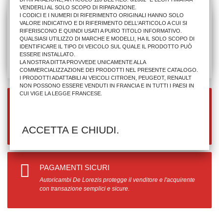
VENDERLI AL SOLO SCOPO DI RIPARAZIONE.
I CODICI E I NUMERI DI RIFERIMENTO ORIGINALI HANNO SOLO
VALORE INDICATIVO E DI RIFERIMENTO DELL'ARTICOLO A CUI SI
RIFERISCONO E QUINDI USATI A PURO TITOLO INFORMATIVO.
QUALSIASI UTILIZZO DI MARCHE E MODELLI, HA IL SOLO SCOPO DI
IDENTIFICARE IL TIPO DI VEICOLO SUL QUALE IL PRODOTTO PUÒ
ESSERE INSTALLATO.
LA NOSTRA DITTA PROVVEDE UNICAMENTE ALLA
COMMERCIALIZZAZIONE DEI PRODOTTI NEL PRESENTE CATALOGO.
I PRODOTTI ADATTABILI AI VEICOLI CITROEN, PEUGEOT, RENAULT
NON POSSONO ESSERE VENDUTI IN FRANCIA E IN TUTTI I PAESI IN
CUI VIGE LA LEGGE FRANCESE.
SPEDIZIONE GRATUITA
Per ordini superiori a 990.00€
ACCETTA E CHIUDI.
PAGAMENTI SICURI
Autoricambi De Lorezis protegge il venditore e l'acquirente
con transazione semplici e sicure.