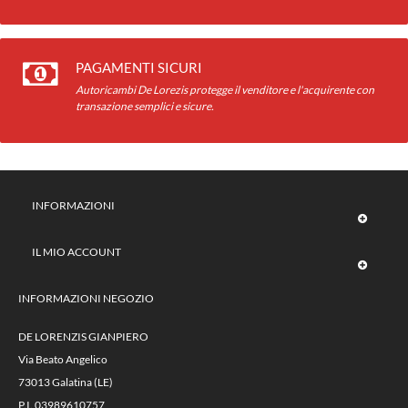
PAGAMENTI SICURI
Autoricambi De Lorezis protegge il venditore e l'acquirente con
transazione semplici e sicure.
INFORMAZIONI
IL MIO ACCOUNT
INFORMAZIONI NEGOZIO
DE LORENZIS GIANPIERO
Via Beato Angelico
73013 Galatina (LE)
P.I. 03989610757