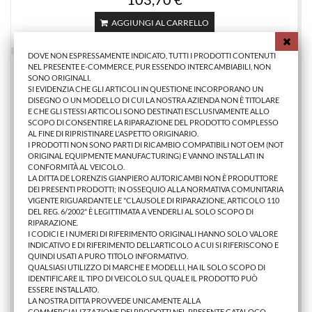
AGGIUNGI AL CARRELLO
DOVE NON ESPRESSAMENTE INDICATO, TUTTI I PRODOTTI CONTENUTI
NEL PRESENTE E-COMMERCE, PUR ESSENDO INTERCAMBIABILI, NON
SONO ORIGINALI.
SI EVIDENZIA CHE GLI ARTICOLI IN QUESTIONE INCORPORANO UN
DISEGNO O UN MODELLO DI CUI LA NOSTRA AZIENDA NON È TITOLARE
E CHE GLI STESSI ARTICOLI SONO DESTINATI ESCLUSIVAMENTE ALLO
SCOPO DI CONSENTIRE LA RIPARAZIONE DEL PRODOTTO COMPLESSO
AL FINE DI RIPRISTINARE L'ASPETTO ORIGINARIO.
I PRODOTTI NON SONO PARTI DI RICAMBIO COMPATIBILI NOT OEM (NOT
ORIGINAL EQUIPMENTE MANUFACTURING) E VANNO INSTALLATI IN
CONFORMITÀ AL VEICOLO.
LA DITTA DE LORENZIS GIANPIERO AUTORICAMBI NON È PRODUTTORE
DEI PRESENTI PRODOTTI; IN OSSEQUIO ALLA NORMATIVA COMUNITARIA
VIGENTE RIGUARDANTE LE "CLAUSOLE DI RIPARAZIONE, ARTICOLO 110
DEL REG. 6/2002" È LEGITTIMATA A VENDERLI AL SOLO SCOPO DI
RIPARAZIONE.
I CODICI E I NUMERI DI RIFERIMENTO ORIGINALI HANNO SOLO VALORE
INDICATIVO E DI RIFERIMENTO DELL'ARTICOLO A CUI SI RIFERISCONO E
LAMPADA D1S XENON C/CENTRAL.
QUINDI USATI A PURO TITOLO INFORMATIVO.
QUALSIASI UTILIZZO DI MARCHE E MODELLI, HA IL SOLO SCOPO DI
IDENTIFICARE IL TIPO DI VEICOLO SUL QUALE IL PRODOTTO PUÒ
ESSERE INSTALLATO.
48,80 €
LA NOSTRA DITTA PROVVEDE UNICAMENTE ALLA
COMMERCIALIZZAZIONE DEI PRODOTTI NEL PRESENTE CATALOGO.