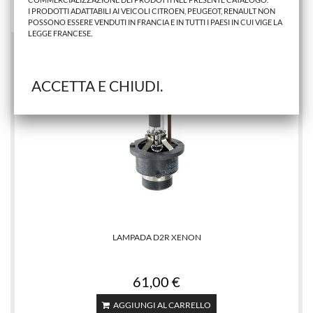
AGGIUNGI AL CARRELLO
I PRODOTTI ADATTABILI AI VEICOLI CITROEN, PEUGEOT, RENAULT NON
POSSONO ESSERE VENDUTI IN FRANCIA E IN TUTTI I PAESI IN CUI VIGE LA
LEGGE FRANCESE.
ACCETTA E CHIUDI.
LAMPADA D2R XENON
61,00 €
AGGIUNGI AL CARRELLO