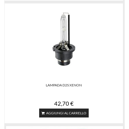
LAMPADA D2S XENON
42,70 €
AGGIUNGI AL CARRELLO