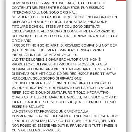
DOVE NON ESPRESSAMENTE INDICATO, TUTTI I PRODOTTI
CONTENUTI NEL PRESENTE E-COMMERCE, PUR ESSENDO
INTERCAMBIABILI, NON SONO ORIGINALI.
SI EVIDENZIA CHE GLI ARTICOLI IN QUESTIONE INCORPORANO UN
DISEGNO O UN MODELLO DI CUI LA NOSTRA AZIENDA NON È
TITOLARE E CHE GLI STESSI ARTICOLI SONO DESTINATI
ESCLUSIVAMENTE ALLO SCOPO DI CONSENTIRE LA RIPARAZIONE
DEL PRODOTTO COMPLESSO AL FINE DI RIPRISTINARE L'ASPETTO
ORIGINARIO.
I PRODOTTI NON SONO PARTI DI RICAMBIO COMPATIBILI NOT OEM
(NOT ORIGINAL EQUIPMENTE MANUFACTURING) E VANNO
INSTALLATI IN CONFORMITÀ AL VEICOLO.
LA DITTA DE LORENZIS GIANPIERO AUTORICAMBI NON È
PRODUTTORE DEI PRESENTI PRODOTTI; IN OSSEQUIO ALLA
NORMATIVA COMUNITARIA VIGENTE RIGUARDANTE LE "CLAUSOLE
DI RIPARAZIONE, ARTICOLO 110 DEL REG. 6/2002" È LEGITTIMATA A
VENDERLI AL SOLO SCOPO DI RIPARAZIONE.
MANIGLIA EST. FI 600 1998> SX NERA
I CODICI E I NUMERI DI RIFERIMENTO ORIGINALI HANNO SOLO
VALORE INDICATIVO E DI RIFERIMENTO DELL'ARTICOLO A CUI SI
RIFERISCONO E QUINDI USATI A PURO TITOLO INFORMATIVO.
QUALSIASI UTILIZZO DI MARCHE E MODELLI, HA IL SOLO SCOPO DI
12,20 €
IDENTIFICARE IL TIPO DI VEICOLO SUL QUALE IL PRODOTTO PUÒ
ESSERE INSTALLATO.
AGGIUNGI AL CARRELLO
LA NOSTRA DITTA PROVVEDE UNICAMENTE ALLA
COMMERCIALIZZAZIONE DEI PRODOTTI NEL PRESENTE CATALOGO.
I PRODOTTI ADATTABILI AI VEICOLI CITROEN, PEUGEOT, RENAULT
NON POSSONO ESSERE VENDUTI IN FRANCIA E IN TUTTI I PAESI IN
CUI VIGE LA LEGGE FRANCESE.