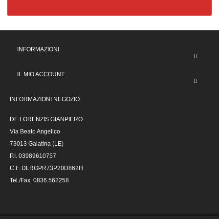
INFORMAZIONI
IL MIO ACCOUNT
INFORMAZIONI NEGOZIO
DE LORENZIS GIANPIERO
Via Beato Angelico
73013 Galatina (LE)
P.I. 03989610757
C.F. DLRGPR73P20D862H
Tel./Fax. 0836.562258
@ 2023 Autoricambi De Lorenzis -