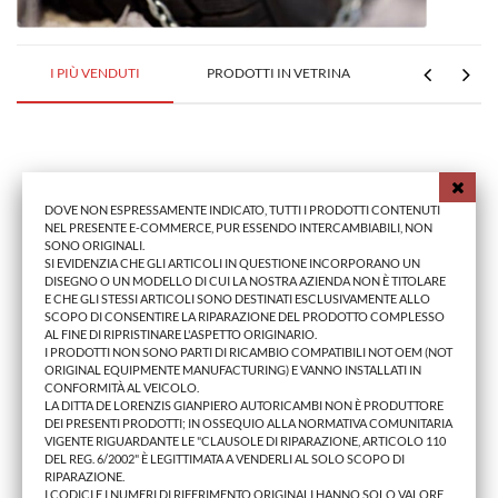
I PIÙ VENDUTI
PRODOTTI IN VETRINA
DOVE NON ESPRESSAMENTE INDICATO, TUTTI I PRODOTTI CONTENUTI
NEL PRESENTE E-COMMERCE, PUR ESSENDO INTERCAMBIABILI, NON
SONO ORIGINALI.
SI EVIDENZIA CHE GLI ARTICOLI IN QUESTIONE INCORPORANO UN
DISEGNO O UN MODELLO DI CUI LA NOSTRA AZIENDA NON È TITOLARE
E CHE GLI STESSI ARTICOLI SONO DESTINATI ESCLUSIVAMENTE ALLO
SCOPO DI CONSENTIRE LA RIPARAZIONE DEL PRODOTTO COMPLESSO
AL FINE DI RIPRISTINARE L'ASPETTO ORIGINARIO.
I PRODOTTI NON SONO PARTI DI RICAMBIO COMPATIBILI NOT OEM (NOT
ORIGINAL EQUIPMENTE MANUFACTURING) E VANNO INSTALLATI IN
CONFORMITÀ AL VEICOLO.
LA DITTA DE LORENZIS GIANPIERO AUTORICAMBI NON È PRODUTTORE
DEI PRESENTI PRODOTTI; IN OSSEQUIO ALLA NORMATIVA COMUNITARIA
MODAN. FARO FI DOBLO' 2005>2009 INFERIORE DX
S
VIGENTE RIGUARDANTE LE "CLAUSOLE DI RIPARAZIONE, ARTICOLO 110
DEL REG. 6/2002" È LEGITTIMATA A VENDERLI AL SOLO SCOPO DI
RIPARAZIONE.
I CODICI E I NUMERI DI RIFERIMENTO ORIGINALI HANNO SOLO VALORE