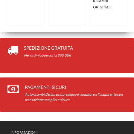
SPEDIZIONE GRATUITA
Per ordini superiori a 990.00€
PAGAMENTI SICURI
Autoricambi De Lorezis protegge il venditore e l'acquirente con
transazione semplici e sicure.
INFORMAZIONI