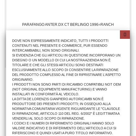
PARAFANGO ANTER.DX CT BERLINGO 1996=RANCH
DOVE NON ESPRESSAMENTE INDICATO, TUTTI I PRODOTTI
69,54 €
CONTENUTI NEL PRESENTE E-COMMERCE, PUR ESSENDO
INTERCAMBIABILI, NON SONO ORIGINALI.
AGGIUNGI AL CARRELLO
SI EVIDENZIA CHE GLI ARTICOLI IN QUESTIONE INCORPORANO UN
DISEGNO O UN MODELLO DI CUI LA NOSTRA AZIENDA NON È
TITOLARE E CHE GLI STESSI ARTICOLI SONO DESTINATI
ESCLUSIVAMENTE ALLO SCOPO DI CONSENTIRE LA RIPARAZIONE
DEL PRODOTTO COMPLESSO AL FINE DI RIPRISTINARE L'ASPETTO
ORIGINARIO.
I PRODOTTI NON SONO PARTI DI RICAMBIO COMPATIBILI NOT OEM
(NOT ORIGINAL EQUIPMENTE MANUFACTURING) E VANNO
INSTALLATI IN CONFORMITÀ AL VEICOLO.
LA DITTA DE LORENZIS GIANPIERO AUTORICAMBI NON È
PRODUTTORE DEI PRESENTI PRODOTTI; IN OSSEQUIO ALLA
NORMATIVA COMUNITARIA VIGENTE RIGUARDANTE LE "CLAUSOLE
DI RIPARAZIONE, ARTICOLO 110 DEL REG. 6/2002" È LEGITTIMATA A
VENDERLI AL SOLO SCOPO DI RIPARAZIONE.
I CODICI E I NUMERI DI RIFERIMENTO ORIGINALI HANNO SOLO
VALORE INDICATIVO E DI RIFERIMENTO DELL'ARTICOLO A CUI SI
RIFERISCONO E QUINDI USATI A PURO TITOLO INFORMATIVO.