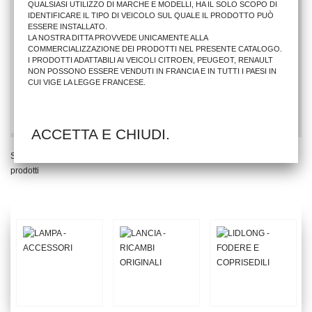
QUALSIASI UTILIZZO DI MARCHE E MODELLI, HA IL SOLO SCOPO DI
IDENTIFICARE IL TIPO DI VEICOLO SUL QUALE IL PRODOTTO PUÒ
ESSERE INSTALLATO.
LA NOSTRA DITTA PROVVEDE UNICAMENTE ALLA
PARAFANGO ANTER.SX CT BERLINGO 1996=RANCH
COMMERCIALIZZAZIONE DEI PRODOTTI NEL PRESENTE CATALOGO.
I PRODOTTI ADATTABILI AI VEICOLI CITROEN, PEUGEOT, RENAULT
NON POSSONO ESSERE VENDUTI IN FRANCIA E IN TUTTI I PAESI IN
69,54 €
CUI VIGE LA LEGGE FRANCESE.
AGGIUNGI AL CARRELLO
ACCETTA E CHIUDI.
Stai Visualizzando 1 - 2 di 2
prodotti