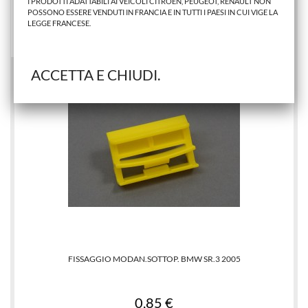
I PRODOTTI ADATTABILI AI VEICOLI CITROEN, PEUGEOT, RENAULT NON
30,50 €
POSSONO ESSERE VENDUTI IN FRANCIA E IN TUTTI I PAESI IN CUI VIGE LA
LEGGE FRANCESE.
AGGIUNGI AL CARRELLO
ACCETTA E CHIUDI.
FISSAGGIO MODAN.SOTTOP. BMW SR.3 2005
0,85 €