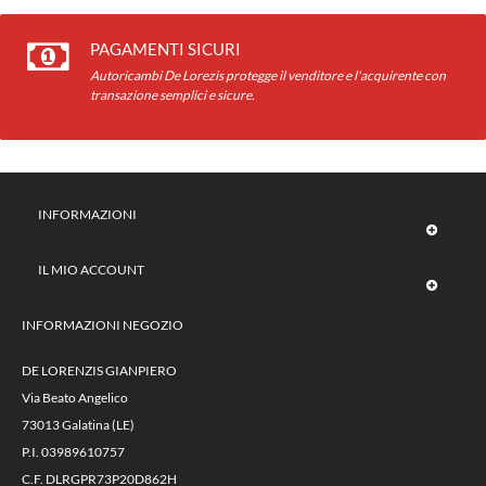
PAGAMENTI SICURI
Autoricambi De Lorezis protegge il venditore e l'acquirente con
transazione semplici e sicure.
INFORMAZIONI
IL MIO ACCOUNT
INFORMAZIONI NEGOZIO
DE LORENZIS GIANPIERO
Via Beato Angelico
73013 Galatina (LE)
P.I. 03989610757
C.F. DLRGPR73P20D862H