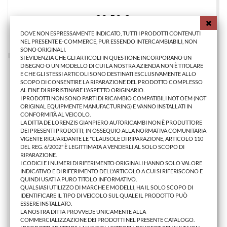
30,50 €
DOVE NON ESPRESSAMENTE INDICATO, TUTTI I PRODOTTI CONTENUTI
AGGIUNGI AL CARRELLO
NEL PRESENTE E-COMMERCE, PUR ESSENDO INTERCAMBIABILI, NON
SONO ORIGINALI.
SI EVIDENZIA CHE GLI ARTICOLI IN QUESTIONE INCORPORANO UN
DISEGNO O UN MODELLO DI CUI LA NOSTRA AZIENDA NON È TITOLARE
E CHE GLI STESSI ARTICOLI SONO DESTINATI ESCLUSIVAMENTE ALLO
SCOPO DI CONSENTIRE LA RIPARAZIONE DEL PRODOTTO COMPLESSO
AL FINE DI RIPRISTINARE L'ASPETTO ORIGINARIO.
I PRODOTTI NON SONO PARTI DI RICAMBIO COMPATIBILI NOT OEM (NOT
ORIGINAL EQUIPMENTE MANUFACTURING) E VANNO INSTALLATI IN
CONFORMITÀ AL VEICOLO.
LA DITTA DE LORENZIS GIANPIERO AUTORICAMBI NON È PRODUTTORE
DEI PRESENTI PRODOTTI; IN OSSEQUIO ALLA NORMATIVA COMUNITARIA
VIGENTE RIGUARDANTE LE "CLAUSOLE DI RIPARAZIONE, ARTICOLO 110
DEL REG. 6/2002" È LEGITTIMATA A VENDERLI AL SOLO SCOPO DI
RIPARAZIONE.
I CODICI E I NUMERI DI RIFERIMENTO ORIGINALI HANNO SOLO VALORE
INDICATIVO E DI RIFERIMENTO DELL'ARTICOLO A CUI SI RIFERISCONO E
QUINDI USATI A PURO TITOLO INFORMATIVO.
QUALSIASI UTILIZZO DI MARCHE E MODELLI, HA IL SOLO SCOPO DI
IDENTIFICARE IL TIPO DI VEICOLO SUL QUALE IL PRODOTTO PUÒ
CORNICE PROIETTORE MINI ONE/COOPER 2006> SX
ESSERE INSTALLATO.
LA NOSTRA DITTA PROVVEDE UNICAMENTE ALLA
COMMERCIALIZZAZIONE DEI PRODOTTI NEL PRESENTE CATALOGO.