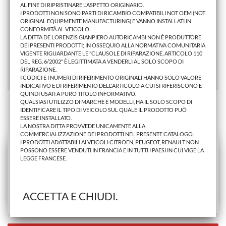
AL FINE DI RIPRISTINARE L'ASPETTO ORIGINARIO.
I PRODOTTI NON SONO PARTI DI RICAMBIO COMPATIBILI NOT OEM (NOT
FANALE LATER. AU A3 2000>2003-A4/A6/A8 1999>
ORIGINAL EQUIPMENTE MANUFACTURING) E VANNO INSTALLATI IN
CONFORMITÀ AL VEICOLO.
LA DITTA DE LORENZIS GIANPIERO AUTORICAMBI NON È PRODUTTORE
DEI PRESENTI PRODOTTI; IN OSSEQUIO ALLA NORMATIVA COMUNITARIA
3,66 €
VIGENTE RIGUARDANTE LE "CLAUSOLE DI RIPARAZIONE, ARTICOLO 110
DEL REG. 6/2002" È LEGITTIMATA A VENDERLI AL SOLO SCOPO DI
AGGIUNGI AL CARRELLO
RIPARAZIONE.
I CODICI E I NUMERI DI RIFERIMENTO ORIGINALI HANNO SOLO VALORE
INDICATIVO E DI RIFERIMENTO DELL'ARTICOLO A CUI SI RIFERISCONO E
QUINDI USATI A PURO TITOLO INFORMATIVO.
QUALSIASI UTILIZZO DI MARCHE E MODELLI, HA IL SOLO SCOPO DI
Stai Visualizzando 1 - 1 di 1 prodotto
IDENTIFICARE IL TIPO DI VEICOLO SUL QUALE IL PRODOTTO PUÒ
ESSERE INSTALLATO.
LA NOSTRA DITTA PROVVEDE UNICAMENTE ALLA
COMMERCIALIZZAZIONE DEI PRODOTTI NEL PRESENTE CATALOGO.
I PRODOTTI ADATTABILI AI VEICOLI CITROEN, PEUGEOT, RENAULT NON
POSSONO ESSERE VENDUTI IN FRANCIA E IN TUTTI I PAESI IN CUI VIGE LA
LEGGE FRANCESE.
ACCETTA E CHIUDI.