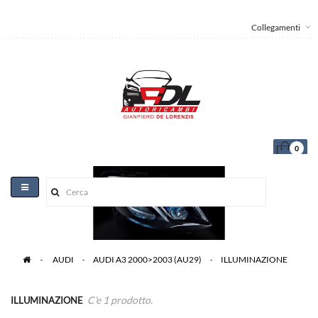
Collegamenti
0
Toggle
navigation
>
AUDI
>
AUDI A3 2000>2003 (AU29)
>
ILLUMINAZIONE
C'e 1 prodotto.
ILLUMINAZIONE