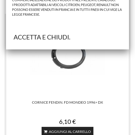
AGGIUNGI AL CARRELLO
I PRODOTTI ADATTABILI AI VEICOLI CITROEN, PEUGEOT, RENAULT NON
POSSONO ESSERE VENDUTI IN FRANCIA E IN TUTTI I PAESI IN CUI VIGE LA
LEGGE FRANCESE.
ACCETTA E CHIUDI.
CORNICE FENDIN. FD MONDEO 1996> DX
6,10 €
AGGIUNGI AL CARRELLO