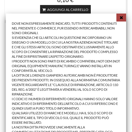
AGGIUNGI AL CARRELLO
DOVE NON ESPRESSAMENTE INDICATO, TUTTI I PRODOTTI CONTENUTI
NEL PRESENTE E-COMMERCE, PUR ESSENDO INTERCAMBIABILI, NON
SONO ORIGINALI.
SI EVIDENZIA CHE GLI ARTICOLI IN QUESTIONE INCORPORANO UN
DISEGNO O UN MODELLO DI CUI LA NOSTRA AZIENDA NON È TITOLARE
E CHE GLI STESSI ARTICOLI SONO DESTINATI ESCLUSIVAMENTE ALLO
SCOPO DI CONSENTIRE LA RIPARAZIONE DEL PRODOTTO COMPLESSO
AL FINE DI RIPRISTINARE L'ASPETTO ORIGINARIO.
I PRODOTTI NON SONO PARTI DI RICAMBIO COMPATIBILI NOT OEM (NOT
ORIGINAL EQUIPMENTE MANUFACTURING) E VANNO INSTALLATI IN
CONFORMITÀ AL VEICOLO.
LA DITTA DE LORENZIS GIANPIERO AUTORICAMBI NON È PRODUTTORE
DEI PRESENTI PRODOTTI; IN OSSEQUIO ALLA NORMATIVA COMUNITARIA
VIGENTE RIGUARDANTE LE "CLAUSOLE DI RIPARAZIONE, ARTICOLO 110
DEL REG. 6/2002" È LEGITTIMATA A VENDERLI AL SOLO SCOPO DI
RIPARAZIONE.
I CODICI E I NUMERI DI RIFERIMENTO ORIGINALI HANNO SOLO VALORE
INDICATIVO E DI RIFERIMENTO DELL'ARTICOLO A CUI SI RIFERISCONO E
CORNICE FENDIN. FD FIESTA 2008 SX NERA
QUINDI USATI A PURO TITOLO INFORMATIVO.
QUALSIASI UTILIZZO DI MARCHE E MODELLI, HA IL SOLO SCOPO DI
IDENTIFICARE IL TIPO DI VEICOLO SUL QUALE IL PRODOTTO PUÒ
ESSERE INSTALLATO.
6,10 €
LA NOSTRA DITTA PROVVEDE UNICAMENTE ALLA
COMMERCIALIZZAZIONE DEI PRODOTTI NEL PRESENTE CATALOGO.