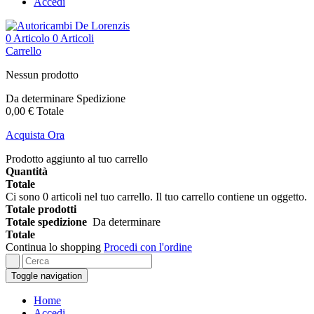
Accedi
0
Articolo
0 Articoli
Carrello
Nessun prodotto
Da determinare
Spedizione
0,00 €
Totale
Acquista Ora
Prodotto aggiunto al tuo carrello
Quantità
Totale
Ci sono
0
articoli nel tuo carrello.
Il tuo carrello contiene un oggetto.
Totale prodotti
Totale spedizione
Da determinare
Totale
Continua lo shopping
Procedi con l'ordine
Toggle navigation
Home
Accedi