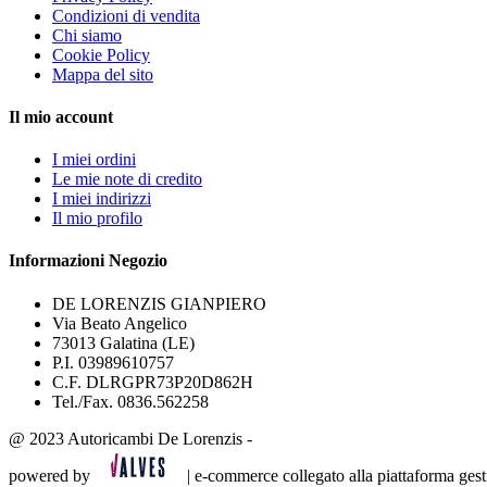
Condizioni di vendita
Chi siamo
Cookie Policy
Mappa del sito
Il mio account
I miei ordini
Le mie note di credito
I miei indirizzi
Il mio profilo
Informazioni Negozio
DE LORENZIS GIANPIERO
Via Beato Angelico
73013 Galatina (LE)
P.I. 03989610757
C.F. DLRGPR73P20D862H
Tel./Fax. 0836.562258
@ 2023 Autoricambi De Lorenzis -
powered by
| e-commerce collegato alla piattaforma g