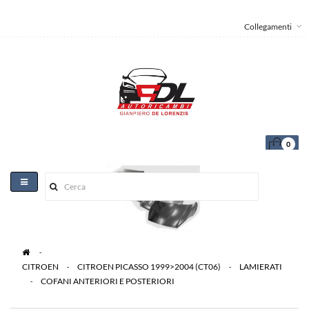
Collegamenti
0
Toggle
navigation
>
CITROEN
>
CITROEN PICASSO 1999>2004 (CT06)
>
LAMIERATI
>
COFANI ANTERIORI E POSTERIORI