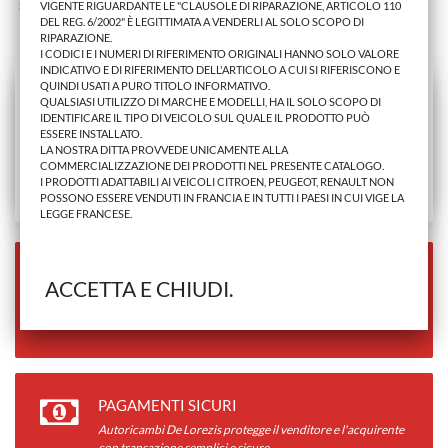
Stai Visualizzando 1 - 1 di 1 prodotto
VIGENTE RIGUARDANTE LE "CLAUSOLE DI RIPARAZIONE, ARTICOLO 110
DEL REG. 6/2002" È LEGITTIMATA A VENDERLI AL SOLO SCOPO DI
RIPARAZIONE.
I CODICI E I NUMERI DI RIFERIMENTO ORIGINALI HANNO SOLO VALORE
INDICATIVO E DI RIFERIMENTO DELL'ARTICOLO A CUI SI RIFERISCONO E
QUINDI USATI A PURO TITOLO INFORMATIVO.
QUALSIASI UTILIZZO DI MARCHE E MODELLI, HA IL SOLO SCOPO DI
IDENTIFICARE IL TIPO DI VEICOLO SUL QUALE IL PRODOTTO PUÒ
ESSERE INSTALLATO.
LA NOSTRA DITTA PROVVEDE UNICAMENTE ALLA
COMMERCIALIZZAZIONE DEI PRODOTTI NEL PRESENTE CATALOGO.
I PRODOTTI ADATTABILI AI VEICOLI CITROEN, PEUGEOT, RENAULT NON
POSSONO ESSERE VENDUTI IN FRANCIA E IN TUTTI I PAESI IN CUI VIGE LA
LEGGE FRANCESE.
SPEDIZIONE GRATUITA
ACCETTA E CHIUDI.
Per ordini superiori a 990.00€
PAGAMENTI SICURI
Autoricambi De Lorezis protegge il venditore e l'acquirente
con transazione semplici e sicure.