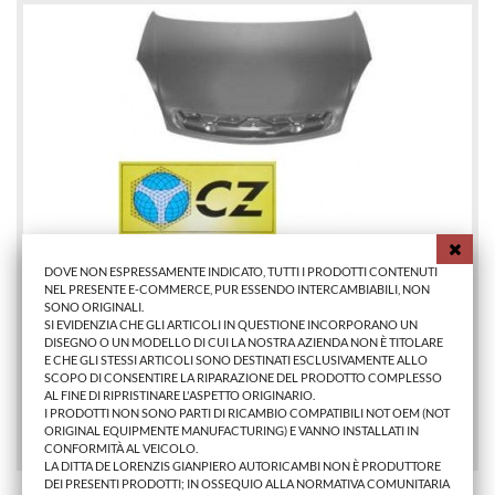
DOVE NON ESPRESSAMENTE INDICATO, TUTTI I PRODOTTI CONTENUTI
NEL PRESENTE E-COMMERCE, PUR ESSENDO INTERCAMBIABILI, NON
SONO ORIGINALI.
COFANO ANTERIORE CT XSARA PICASSO 1999>2004
SI EVIDENZIA CHE GLI ARTICOLI IN QUESTIONE INCORPORANO UN
DISEGNO O UN MODELLO DI CUI LA NOSTRA AZIENDA NON È TITOLARE
E CHE GLI STESSI ARTICOLI SONO DESTINATI ESCLUSIVAMENTE ALLO
SCOPO DI CONSENTIRE LA RIPARAZIONE DEL PRODOTTO COMPLESSO
237,29 €
AL FINE DI RIPRISTINARE L'ASPETTO ORIGINARIO.
I PRODOTTI NON SONO PARTI DI RICAMBIO COMPATIBILI NOT OEM (NOT
AGGIUNGI AL CARRELLO
ORIGINAL EQUIPMENTE MANUFACTURING) E VANNO INSTALLATI IN
CONFORMITÀ AL VEICOLO.
LA DITTA DE LORENZIS GIANPIERO AUTORICAMBI NON È PRODUTTORE
DEI PRESENTI PRODOTTI; IN OSSEQUIO ALLA NORMATIVA COMUNITARIA