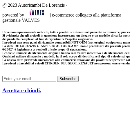
@ 2023 Autoricambi De Lorenzis -
powered by
| e-commerce collegato alla piattaforma
gestionale VALVES
Dove non espressamente indicato, tutti i prodotti contenuti nel presente e-commerce, pur es
Si evidenzia che gli articoli in questione incorporano un disegno o un modello di cui la nostra
del prodotto complesso al fine di ripristinare l'aspetto originario.
I prodotti non sono parti di ricambio compatibili NOT OEM (not original equipmente manufa
La ditta DE LORENZIS GIANPIERO AUTORICAMBI non è produttore dei presenti prodotti; in
6/2002" è legittimata a venderli al solo scopo di riparazione.
I codici e i numeri di riferimento originali hanno solo valore indicativo e di riferimento dell'
Qualsiasi utilizzo di marche e modelli, ha il solo scopo di identificare il tipo di veicolo sul q
La nostra ditta provvede unicamente alla commercializzazione dei prodotti nel presente ca
I prodotti adattabili ai veicoli CITROEN, PEUGEOT, RENAULT non possono essere venduti in 
Accetta e chiudi.