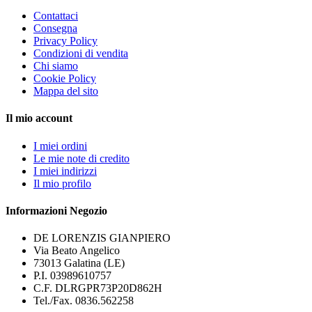
Contattaci
Consegna
Privacy Policy
Condizioni di vendita
Chi siamo
Cookie Policy
Mappa del sito
Il mio account
I miei ordini
Le mie note di credito
I miei indirizzi
Il mio profilo
Informazioni Negozio
DE LORENZIS GIANPIERO
Via Beato Angelico
73013 Galatina (LE)
P.I. 03989610757
C.F. DLRGPR73P20D862H
Tel./Fax. 0836.562258