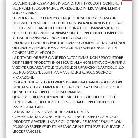
DOVE NON ESPRESSAMENTE INDICATO, TUTTI I PRODOTTI CONTENUTI
NEL PRESENTE E-COMMERCE, PUR ESSENDO INTERCAMBIABILI, NON
SONO ORIGINALI.
SI EVIDENZIA CHE GLI ARTICOLI IN QUESTIONE INCORPORANO UN
DISEGNO O UN MODELLO DI CUI LA NOSTRA AZIENDA NON È TITOLARE
E CHE GLI STESSI ARTICOLI SONO DESTINATI ESCLUSIVAMENTE ALLO
SCOPO DI CONSENTIRE LA RIPARAZIONE DEL PRODOTTO COMPLESSO
AL FINE DI RIPRISTINARE L'ASPETTO ORIGINARIO.
I PRODOTTI NON SONO PARTI DI RICAMBIO COMPATIBILI NOT OEM (NOT
ORIGINAL EQUIPMENTE MANUFACTURING) E VANNO INSTALLATI IN
CONFORMITÀ AL VEICOLO.
LA DITTA DE LORENZIS GIANPIERO AUTORICAMBI NON È PRODUTTORE
DEI PRESENTI PRODOTTI; IN OSSEQUIO ALLA NORMATIVA COMUNITARIA
VIGENTE RIGUARDANTE LE "CLAUSOLE DI RIPARAZIONE, ARTICOLO 110
DEL REG. 6/2002" È LEGITTIMATA A VENDERLI AL SOLO SCOPO DI
RIPARAZIONE.
PARAFANGO ANTER.SX CT BERLINGO 2008> =PARTNER
I CODICI E I NUMERI DI RIFERIMENTO ORIGINALI HANNO SOLO VALORE
INDICATIVO E DI RIFERIMENTO DELL'ARTICOLO A CUI SI RIFERISCONO E
QUINDI USATI A PURO TITOLO INFORMATIVO.
QUALSIASI UTILIZZO DI MARCHE E MODELLI, HA IL SOLO SCOPO DI
47,58 €
IDENTIFICARE IL TIPO DI VEICOLO SUL QUALE IL PRODOTTO PUÒ
ESSERE INSTALLATO.
AGGIUNGI AL CARRELLO
LA NOSTRA DITTA PROVVEDE UNICAMENTE ALLA
COMMERCIALIZZAZIONE DEI PRODOTTI NEL PRESENTE CATALOGO.
I PRODOTTI ADATTABILI AI VEICOLI CITROEN, PEUGEOT, RENAULT NON
POSSONO ESSERE VENDUTI IN FRANCIA E IN TUTTI I PAESI IN CUI VIGE LA
LEGGE FRANCESE.
Stai Visualizzando 1 - 2 di 2 prodotti