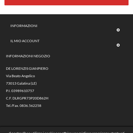
INFORMAZIONI
IL MIO ACCOUNT
INFORMAZIONI NEGOZIO
DE LORENZIS GIANPIERO
Via Beato Angelico
73013 Galatina (LE)
P.I. 03989610757
C.F. DLRGPR73P20D862H
Tel./Fax. 0836.562258
@ 2023 Autoricambi De Lorenzis -