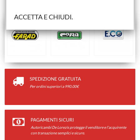
ACCETTA E CHIUDI.
SPEDIZIONE GRATUITA
Per ordini superiori a 990.00€
PAGAMENTI SICURI
Autoricambi De Lorezis protegge il venditore e l'acquirente
con transazione semplici e sicure.