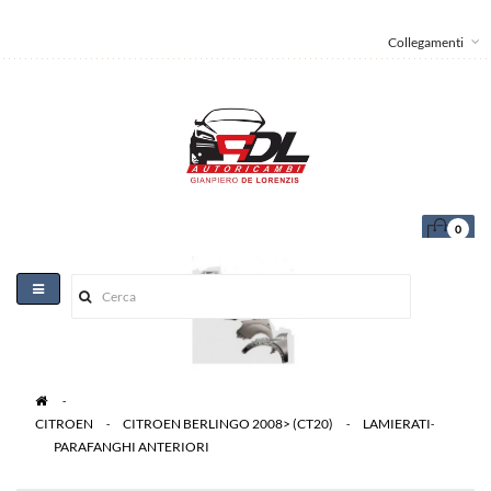
Collegamenti
0
Toggle
navigation
>
CITROEN
>
CITROEN BERLINGO 2008> (CT20)
>
LAMIERATI
>
PARAFANGHI ANTERIORI