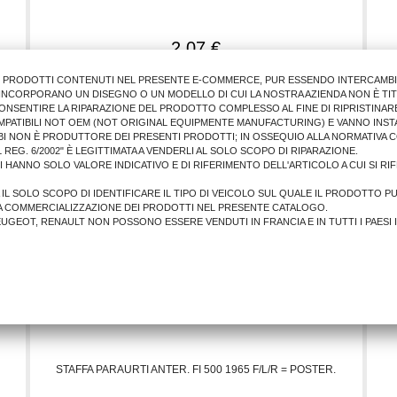
2,07 €
AGGIUNGI AL CARRELLO
I PRODOTTI CONTENUTI NEL PRESENTE E-COMMERCE, PUR ESSENDO INTERCAMBIAB
E INCORPORANO UN DISEGNO O UN MODELLO DI CUI LA NOSTRA AZIENDA NON È TIT
ONSENTIRE LA RIPARAZIONE DEL PRODOTTO COMPLESSO AL FINE DI RIPRISTINARE
MPATIBILI NOT OEM (NOT ORIGINAL EQUIPMENTE MANUFACTURING) E VANNO INSTA
BI NON È PRODUTTORE DEI PRESENTI PRODOTTI; IN OSSEQUIO ALLA NORMATIVA 
 REG. 6/2002" È LEGITTIMATA A VENDERLI AL SOLO SCOPO DI RIPARAZIONE.
LI HANNO SOLO VALORE INDICATIVO E DI RIFERIMENTO DELL'ARTICOLO A CUI SI R
A IL SOLO SCOPO DI IDENTIFICARE IL TIPO DI VEICOLO SUL QUALE IL PRODOTTO P
A COMMERCIALIZZAZIONE DEI PRODOTTI NEL PRESENTE CATALOGO.
PEUGEOT, RENAULT NON POSSONO ESSERE VENDUTI IN FRANCIA E IN TUTTI I PAESI 
STAFFA PARAURTI ANTER. FI 500 1965 F/L/R = POSTER.