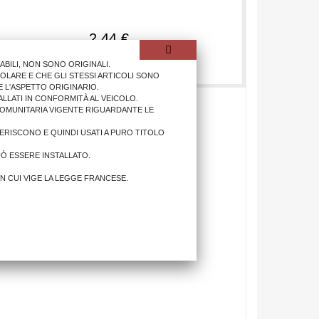
2,44 €
AGGIUNGI AL CARRELLO
ILI, NON SONO ORIGINALI.
OLARE E CHE GLI STESSI ARTICOLI SONO
 L'ASPETTO ORIGINARIO.
LLATI IN CONFORMITÀ AL VEICOLO.
COMUNITARIA VIGENTE RIGUARDANTE LE
IFERISCONO E QUINDI USATI A PURO TITOLO
UÒ ESSERE INSTALLATO.
IN CUI VIGE LA LEGGE FRANCESE.