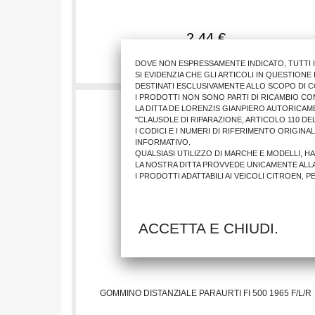
2,44 €
AGGIUNGI AL CARRELLO
DOVE NON ESPRESSAMENTE INDICATO, TUTTI 
SI EVIDENZIA CHE GLI ARTICOLI IN QUESTION
DESTINATI ESCLUSIVAMENTE ALLO SCOPO DI C
I PRODOTTI NON SONO PARTI DI RICAMBIO CO
LA DITTA DE LORENZIS GIANPIERO AUTORICAM
"CLAUSOLE DI RIPARAZIONE, ARTICOLO 110 DEL
I CODICI E I NUMERI DI RIFERIMENTO ORIGINA
INFORMATIVO.
QUALSIASI UTILIZZO DI MARCHE E MODELLI, H
LA NOSTRA DITTA PROVVEDE UNICAMENTE ALL
I PRODOTTI ADATTABILI AI VEICOLI CITROEN, 
ACCETTA E CHIUDI.
GOMMINO DISTANZIALE PARAURTI FI 500 1965 F/L/R