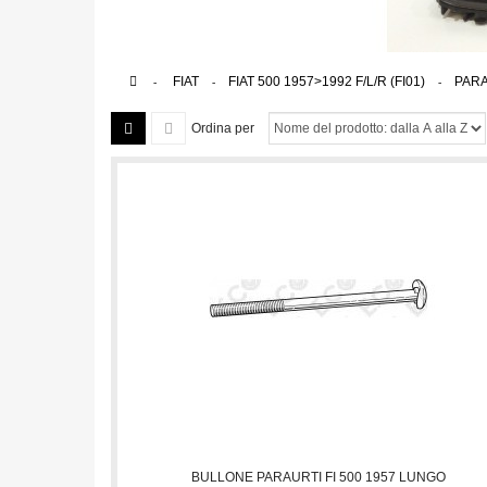
>
FIAT
>
FIAT 500 1957>1992 F/L/R (FI01)
>
PARA
Ordina per
BULLONE PARAURTI FI 500 1957 LUNGO