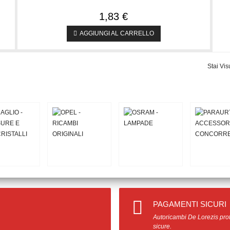
1,83 €
AGGIUNGI AL CARRELLO
Stai Vis
PAGAMENTI SICURI
Autoricambi De Lorezis prot
sicure.