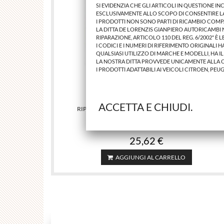
SI EVIDENZIA CHE GLI ARTICOLI IN QUESTIONE 
ESCLUSIVAMENTE ALLO SCOPO DI CONSENTIRE LA 
I PRODOTTI NON SONO PARTI DI RICAMBIO COMP
LA DITTA DE LORENZIS GIANPIERO AUTORICAMBI
RIPARAZIONE, ARTICOLO 110 DEL REG. 6/2002" È 
I CODICI E I NUMERI DI RIFERIMENTO ORIGINALI
QUALSIASI UTILIZZO DI MARCHE E MODELLI, HA I
LA NOSTRA DITTA PROVVEDE UNICAMENTE ALLA 
I PRODOTTI ADATTABILI AI VEICOLI CITROEN, PEU
ACCETTA E CHIUDI.
RIPARO MOTORE AU A4 2011> PARTE ANTERIORE
25,62 €
AGGIUNGI AL CARRELLO