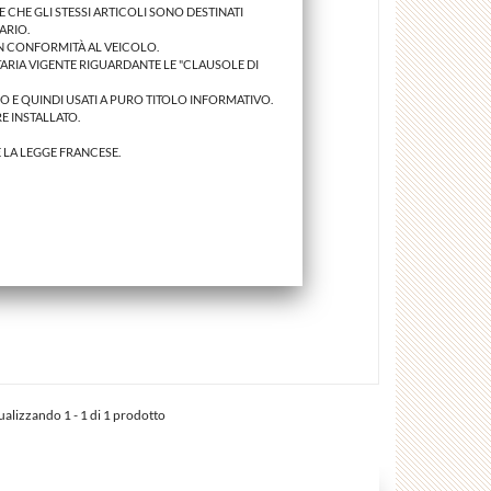
 CHE GLI STESSI ARTICOLI SONO DESTINATI
ARIO.
IN CONFORMITÀ AL VEICOLO.
ARIA VIGENTE RIGUARDANTE LE "CLAUSOLE DI
NO E QUINDI USATI A PURO TITOLO INFORMATIVO.
E INSTALLATO.
E LA LEGGE FRANCESE.
sualizzando 1 - 1 di 1 prodotto