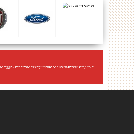
I
otegge il venditore e l'acquirente con transazione semplici e