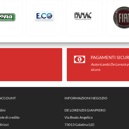
PAGAMENTI SICUR
Autoricambi De Lorezis pr
sicure.
 ACCOUNT
INFORMAZIONI NEGOZIO
dini
DE LORENZIS GIANPIERO
ote di credito
Via Beato Angelico
dirizzi
73013 Galatina (LE)