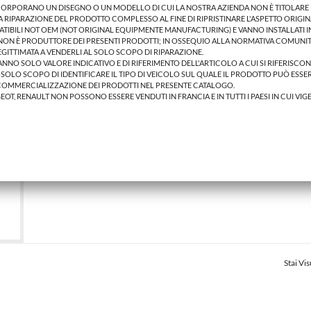
INCORPORANO UN DISEGNO O UN MODELLO DI CUI LA NOSTRA AZIENDA NON È TITOLARE E
RIPARAZIONE DEL PRODOTTO COMPLESSO AL FINE DI RIPRISTINARE L'ASPETTO ORIGIN
ATIBILI NOT OEM (NOT ORIGINAL EQUIPMENTE MANUFACTURING) E VANNO INSTALLATI 
 NON È PRODUTTORE DEI PRESENTI PRODOTTI; IN OSSEQUIO ALLA NORMATIVA COMUNIT
LEGITTIMATA A VENDERLI AL SOLO SCOPO DI RIPARAZIONE.
 HANNO SOLO VALORE INDICATIVO E DI RIFERIMENTO DELL'ARTICOLO A CUI SI RIFERISCO
L SOLO SCOPO DI IDENTIFICARE IL TIPO DI VEICOLO SUL QUALE IL PRODOTTO PUÒ ESSER
COMMERCIALIZZAZIONE DEI PRODOTTI NEL PRESENTE CATALOGO.
GEOT, RENAULT NON POSSONO ESSERE VENDUTI IN FRANCIA E IN TUTTI I PAESI IN CUI VIG
Stai Vi