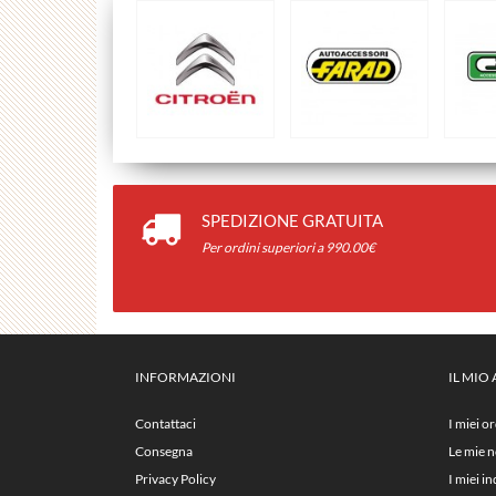
SPEDIZIONE GRATUITA
Per ordini superiori a 990.00€
INFORMAZIONI
IL MIO
Contattaci
I miei or
Consegna
Le mie n
Privacy Policy
I miei in