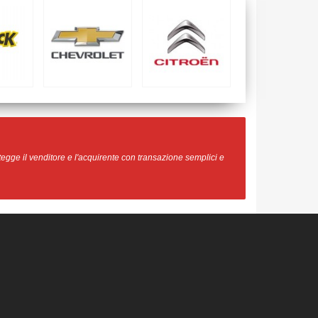
egge il venditore e l'acquirente con transazione semplici e