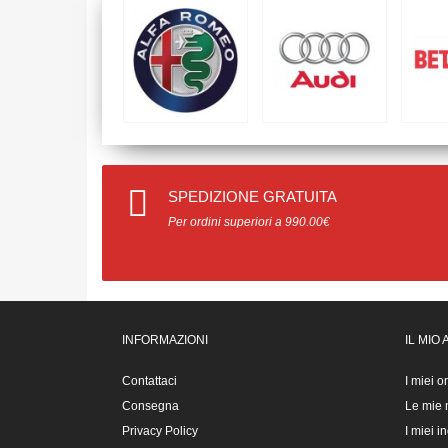
SPEDIZIONE GRATUITA
Per ordini superiori a 990.00€
INFORMAZIONI
IL MIO
Contattaci
I miei o
Consegna
Le mie n
Privacy Policy
I miei in