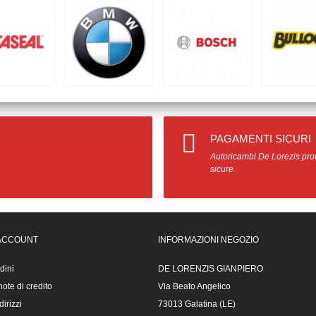
PAGAMENTI SICURI
Autoricambi De Lorezis prot
sicure.
 ACCOUNT
INFORMAZIONI NEGOZIO
rdini
DE LORENZIS GIANPIERO
ote di credito
Via Beato Angelico
dirizzi
73013 Galatina (LE)