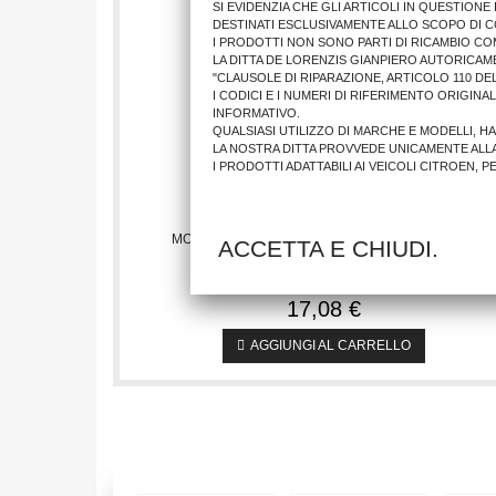
SI EVIDENZIA CHE GLI ARTICOLI IN QUESTION
DESTINATI ESCLUSIVAMENTE ALLO SCOPO DI C
I PRODOTTI NON SONO PARTI DI RICAMBIO CO
LA DITTA DE LORENZIS GIANPIERO AUTORICAM
"CLAUSOLE DI RIPARAZIONE, ARTICOLO 110 DEL
I CODICI E I NUMERI DI RIFERIMENTO ORIGINA
INFORMATIVO.
QUALSIASI UTILIZZO DI MARCHE E MODELLI, H
LA NOSTRA DITTA PROVVEDE UNICAMENTE ALL
I PRODOTTI ADATTABILI AI VEICOLI CITROEN, 
MODAN. FARO CH MATIZ 2001>2005 INFERIORE
ACCETTA E CHIUDI.
17,08 €
AGGIUNGI AL CARRELLO