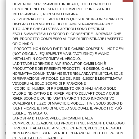
DOVE NON ESPRESSAMENTE INDICATO, TUTTI I PRODOTTI
CONTENUTI NEL PRESENTE E-COMMERCE, PUR ESSENDO
INTERCAMBIABILI, NON SONO ORIGINALI.
SI EVIDENZIA CHE GLI ARTICOLI IN QUESTIONE INCORPORANO UN
DISEGNO O UN MODELLO DI CUI LA NOSTRA AZIENDA NON È
TITOLARE E CHE GLI STESSI ARTICOLI SONO DESTINATI
ESCLUSIVAMENTE ALLO SCOPO DI CONSENTIRE LA RIPARAZIONE
DEL PRODOTTO COMPLESSO AL FINE DI RIPRISTINARE L'ASPETTO
ORIGINARIO.
I PRODOTTI NON SONO PARTI DI RICAMBIO COMPATIBILI NOT OEM
(NOT ORIGINAL EQUIPMENTE MANUFACTURING) E VANNO
INSTALLATI IN CONFORMITÀ AL VEICOLO.
LA DITTA DE LORENZIS GIANPIERO AUTORICAMBI NON È
PRODUTTORE DEI PRESENTI PRODOTTI; IN OSSEQUIO ALLA
NORMATIVA COMUNITARIA VIGENTE RIGUARDANTE LE "CLAUSOLE
DI RIPARAZIONE, ARTICOLO 110 DEL REG. 6/2002" È LEGITTIMATA A
KIT RIPARAZ. FARO SX FI 500L 2012
VENDERLI AL SOLO SCOPO DI RIPARAZIONE.
I CODICI E I NUMERI DI RIFERIMENTO ORIGINALI HANNO SOLO
VALORE INDICATIVO E DI RIFERIMENTO DELL'ARTICOLO A CUI SI
RIFERISCONO E QUINDI USATI A PURO TITOLO INFORMATIVO.
27,45 €
QUALSIASI UTILIZZO DI MARCHE E MODELLI, HA IL SOLO SCOPO DI
IDENTIFICARE IL TIPO DI VEICOLO SUL QUALE IL PRODOTTO PUÒ
AGGIUNGI AL CARRELLO
ESSERE INSTALLATO.
LA NOSTRA DITTA PROVVEDE UNICAMENTE ALLA
COMMERCIALIZZAZIONE DEI PRODOTTI NEL PRESENTE CATALOGO.
I PRODOTTI ADATTABILI AI VEICOLI CITROEN, PEUGEOT, RENAULT
NON POSSONO ESSERE VENDUTI IN FRANCIA E IN TUTTI I PAESI IN
Stai Visualizzando 1 - 2 di 2
CUI VIGE LA LEGGE FRANCESE.