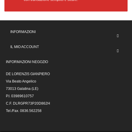
INFORMAZIONI
IL MIO ACCOUNT
INFORMAZIONI NEGOZIO
DE LORENZIS GIANPIERO
Via Beato Angelico
73013 Galatina (LE)
P.I. 03989610757
C.F. DLRGPR73P20D862H
Tel./Fax. 0836.562258