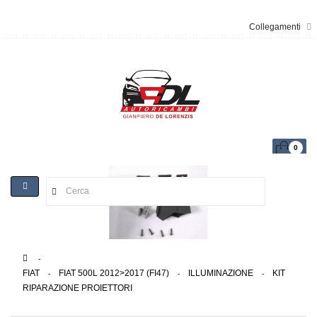
Collegamenti
0
Toggle
navigation
>
FIAT
>
FIAT 500L 2012>2017 (FI47)
>
ILLUMINAZIONE
>
KIT
RIPARAZIONE PROIETTORI