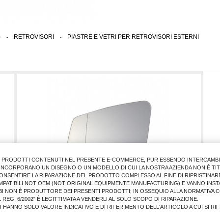
)
>
RETROVISORI
>
PIASTRE E VETRI PER RETROVISORI ESTERNI
I PRODOTTI CONTENUTI NEL PRESENTE E-COMMERCE, PUR ESSENDO INTERCAMBIAB
E INCORPORANO UN DISEGNO O UN MODELLO DI CUI LA NOSTRA AZIENDA NON È TIT
ONSENTIRE LA RIPARAZIONE DEL PRODOTTO COMPLESSO AL FINE DI RIPRISTINARE
MPATIBILI NOT OEM (NOT ORIGINAL EQUIPMENTE MANUFACTURING) E VANNO INSTA
BI NON È PRODUTTORE DEI PRESENTI PRODOTTI; IN OSSEQUIO ALLA NORMATIVA 
 REG. 6/2002" È LEGITTIMATA A VENDERLI AL SOLO SCOPO DI RIPARAZIONE.
LI HANNO SOLO VALORE INDICATIVO E DI RIFERIMENTO DELL'ARTICOLO A CUI SI R
M.
VETRO RETR. ME A W176 2012> SX C/PIASTRA ASF.TERM.