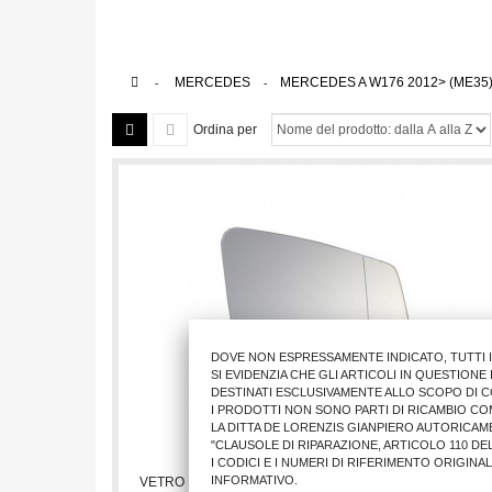
>
MERCEDES
>
MERCEDES A W176 2012> (ME35
Ordina per
DOVE NON ESPRESSAMENTE INDICATO, TUTTI 
SI EVIDENZIA CHE GLI ARTICOLI IN QUESTION
DESTINATI ESCLUSIVAMENTE ALLO SCOPO DI C
I PRODOTTI NON SONO PARTI DI RICAMBIO CO
LA DITTA DE LORENZIS GIANPIERO AUTORICAM
"CLAUSOLE DI RIPARAZIONE, ARTICOLO 110 DEL
I CODICI E I NUMERI DI RIFERIMENTO ORIGINA
INFORMATIVO.
VETRO RETR. ME A W176 2012> DX C/PIASTRA ASF.TER