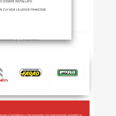
UÒ ESSERE INSTALLATO.
IN CUI VIGE LA LEGGE FRANCESE.
ualizzando 1 - 2 di 2 prodotti
egge il venditore e l'acquirente con transazione semplici e