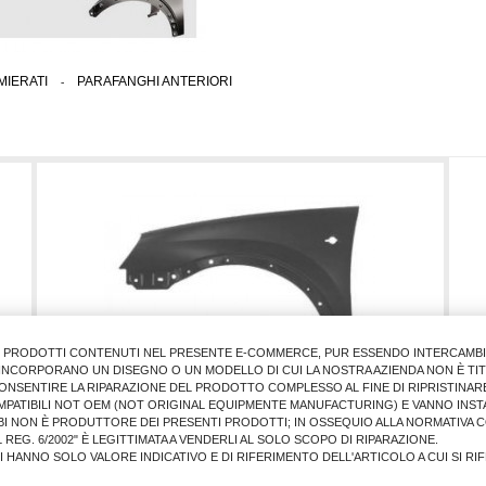
MIERATI
>
PARAFANGHI ANTERIORI
I PRODOTTI CONTENUTI NEL PRESENTE E-COMMERCE, PUR ESSENDO INTERCAMBIAB
E INCORPORANO UN DISEGNO O UN MODELLO DI CUI LA NOSTRA AZIENDA NON È TIT
ONSENTIRE LA RIPARAZIONE DEL PRODOTTO COMPLESSO AL FINE DI RIPRISTINARE
MPATIBILI NOT OEM (NOT ORIGINAL EQUIPMENTE MANUFACTURING) E VANNO INSTA
BI NON È PRODUTTORE DEI PRESENTI PRODOTTI; IN OSSEQUIO ALLA NORMATIVA 
 REG. 6/2002" È LEGITTIMATA A VENDERLI AL SOLO SCOPO DI RIPARAZIONE.
LI HANNO SOLO VALORE INDICATIVO E DI RIFERIMENTO DELL'ARTICOLO A CUI SI R
PARAFANGO ANTER.SX OP CORSA 2000>2006