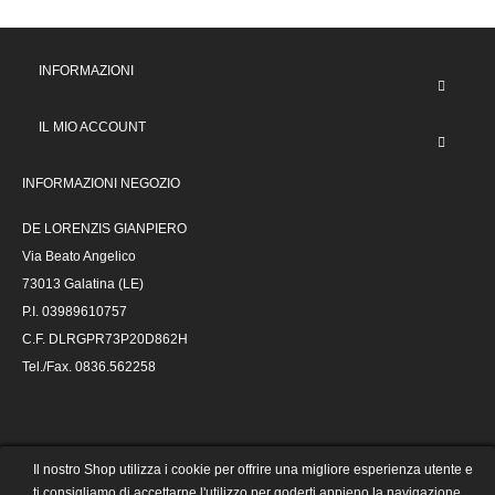
INFORMAZIONI
IL MIO ACCOUNT
INFORMAZIONI NEGOZIO
DE LORENZIS GIANPIERO
Via Beato Angelico
73013 Galatina (LE)
P.I. 03989610757
C.F. DLRGPR73P20D862H
Tel./Fax. 0836.562258
@ 2023 Autoricambi De Lorenzis -
Il nostro Shop utilizza i cookie per offrire una migliore esperienza utente e
powered by
| e-commerce collegato alla
ti consigliamo di accettarne l'utilizzo per goderti appieno la navigazione.