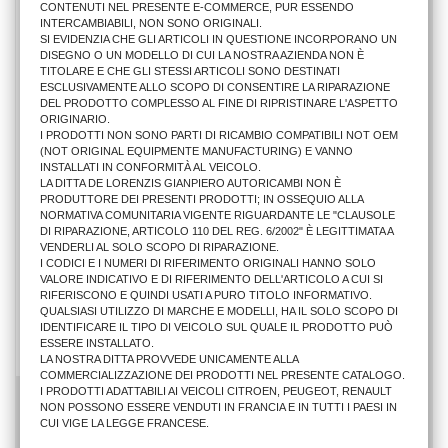
CONTENUTI NEL PRESENTE E-COMMERCE, PUR ESSENDO
INTERCAMBIABILI, NON SONO ORIGINALI.
SI EVIDENZIA CHE GLI ARTICOLI IN QUESTIONE INCORPORANO UN
DISEGNO O UN MODELLO DI CUI LA NOSTRA AZIENDA NON È
TITOLARE E CHE GLI STESSI ARTICOLI SONO DESTINATI
ESCLUSIVAMENTE ALLO SCOPO DI CONSENTIRE LA RIPARAZIONE
DEL PRODOTTO COMPLESSO AL FINE DI RIPRISTINARE L'ASPETTO
ORIGINARIO.
I PRODOTTI NON SONO PARTI DI RICAMBIO COMPATIBILI NOT OEM
(NOT ORIGINAL EQUIPMENTE MANUFACTURING) E VANNO
INSTALLATI IN CONFORMITÀ AL VEICOLO.
LA DITTA DE LORENZIS GIANPIERO AUTORICAMBI NON È
PRODUTTORE DEI PRESENTI PRODOTTI; IN OSSEQUIO ALLA
NORMATIVA COMUNITARIA VIGENTE RIGUARDANTE LE "CLAUSOLE
DI RIPARAZIONE, ARTICOLO 110 DEL REG. 6/2002" È LEGITTIMATA A
STAFFA PARAURTI ANTER. CT C3 2009> SX
VENDERLI AL SOLO SCOPO DI RIPARAZIONE.
I CODICI E I NUMERI DI RIFERIMENTO ORIGINALI HANNO SOLO
VALORE INDICATIVO E DI RIFERIMENTO DELL'ARTICOLO A CUI SI
RIFERISCONO E QUINDI USATI A PURO TITOLO INFORMATIVO.
7,32 €
QUALSIASI UTILIZZO DI MARCHE E MODELLI, HA IL SOLO SCOPO DI
IDENTIFICARE IL TIPO DI VEICOLO SUL QUALE IL PRODOTTO PUÒ
AGGIUNGI AL CARRELLO
ESSERE INSTALLATO.
LA NOSTRA DITTA PROVVEDE UNICAMENTE ALLA
COMMERCIALIZZAZIONE DEI PRODOTTI NEL PRESENTE CATALOGO.
I PRODOTTI ADATTABILI AI VEICOLI CITROEN, PEUGEOT, RENAULT
NON POSSONO ESSERE VENDUTI IN FRANCIA E IN TUTTI I PAESI IN
CUI VIGE LA LEGGE FRANCESE.