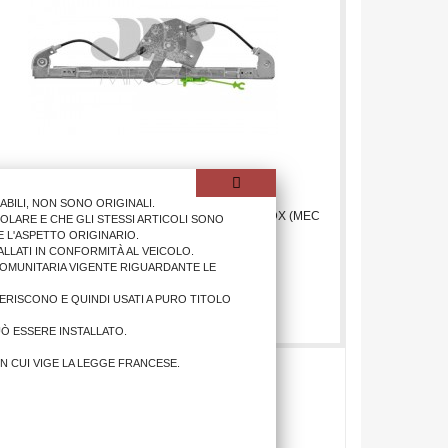
ILI, NON SONO ORIGINALI.
ZACRISTALLO BMW SR.3 1998>2005 4/P. POST.DX (MEC
OLARE E CHE GLI STESSI ARTICOLI SONO
 L'ASPETTO ORIGINARIO.
LLATI IN CONFORMITÀ AL VEICOLO.
COMUNITARIA VIGENTE RIGUARDANTE LE
50,02 €
IFERISCONO E QUINDI USATI A PURO TITOLO
AGGIUNGI AL CARRELLO
UÒ ESSERE INSTALLATO.
IN CUI VIGE LA LEGGE FRANCESE.