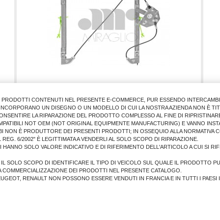
I PRODOTTI CONTENUTI NEL PRESENTE E-COMMERCE, PUR ESSENDO INTERCAMBIAB
CC
ALZACRISTALLO BMW SR.3 1998>2005 4/P. ANT.SX (MECC
AL
E INCORPORANO UN DISEGNO O UN MODELLO DI CUI LA NOSTRA AZIENDA NON È TIT
ONSENTIRE LA RIPARAZIONE DEL PRODOTTO COMPLESSO AL FINE DI RIPRISTINARE
MPATIBILI NOT OEM (NOT ORIGINAL EQUIPMENTE MANUFACTURING) E VANNO INSTA
BI NON È PRODUTTORE DEI PRESENTI PRODOTTI; IN OSSEQUIO ALLA NORMATIVA 
50,02 €
 REG. 6/2002" È LEGITTIMATA A VENDERLI AL SOLO SCOPO DI RIPARAZIONE.
LI HANNO SOLO VALORE INDICATIVO E DI RIFERIMENTO DELL'ARTICOLO A CUI SI R
AGGIUNGI AL CARRELLO
A IL SOLO SCOPO DI IDENTIFICARE IL TIPO DI VEICOLO SUL QUALE IL PRODOTTO P
A COMMERCIALIZZAZIONE DEI PRODOTTI NEL PRESENTE CATALOGO.
PEUGEOT, RENAULT NON POSSONO ESSERE VENDUTI IN FRANCIA E IN TUTTI I PAESI 