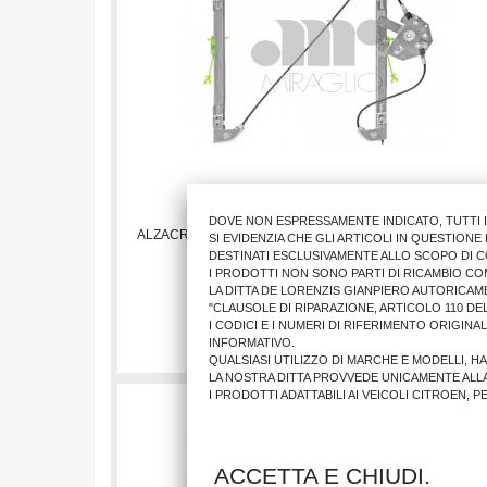
DOVE NON ESPRESSAMENTE INDICATO, TUTTI 
ALZACRISTALLO BMW SR.3 1998>2005 4/P. ANT.DX (ME
SI EVIDENZIA CHE GLI ARTICOLI IN QUESTION
DESTINATI ESCLUSIVAMENTE ALLO SCOPO DI C
I PRODOTTI NON SONO PARTI DI RICAMBIO CO
LA DITTA DE LORENZIS GIANPIERO AUTORICAM
50,02 €
"CLAUSOLE DI RIPARAZIONE, ARTICOLO 110 DEL
I CODICI E I NUMERI DI RIFERIMENTO ORIGINA
AGGIUNGI AL CARRELLO
INFORMATIVO.
QUALSIASI UTILIZZO DI MARCHE E MODELLI, H
LA NOSTRA DITTA PROVVEDE UNICAMENTE ALL
I PRODOTTI ADATTABILI AI VEICOLI CITROEN, 
ACCETTA E CHIUDI.