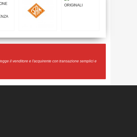
egge il venditore e l'acquirente con transazione semplici e