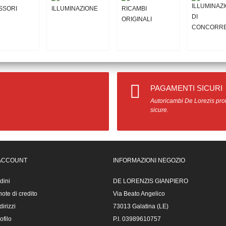
PAGAMENTI SICURI
Autoricambi De Lorezis prot
sicure.
 ACCOUNT
INFORMAZIONI NEGOZIO
rdini
DE LORENZIS GIANPIERO
ote di credito
Via Beato Angelico
dirizzi
73013 Galatina (LE)
ofilo
P.I. 03989610757