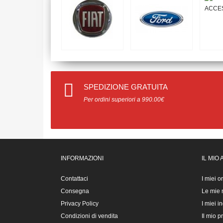
SPEDIZIONE GRATUITA
Per ordini superiori a 990.00€
INFORMAZIONI
IL MIO
Contattaci
I miei o
Consegna
Le mie n
Privacy Policy
I miei in
Condizioni di vendita
Il mio pr