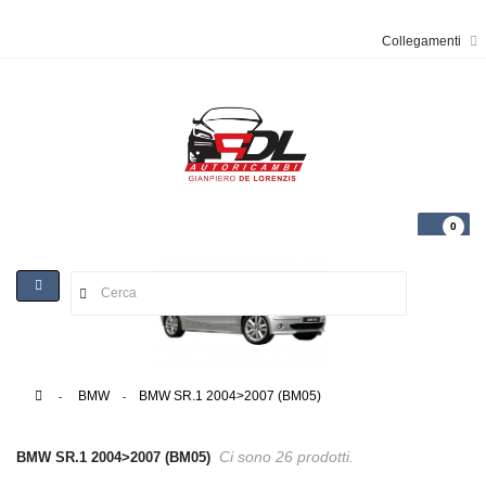
Collegamenti
0
Toggle
navigation
>
BMW
>
BMW SR.1 2004>2007 (BM05)
Ci sono 26 prodotti.
BMW SR.1 2004>2007 (BM05)