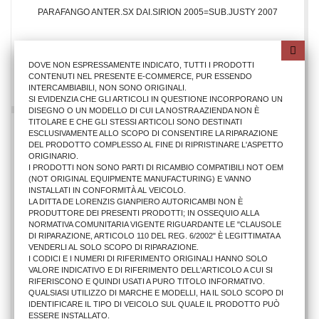
PARAFANGO ANTER.SX DAI.SIRION 2005=SUB.JUSTY 2007
75,03 €
DOVE NON ESPRESSAMENTE INDICATO, TUTTI I PRODOTTI
CONTENUTI NEL PRESENTE E-COMMERCE, PUR ESSENDO
AGGIUNGI AL CARRELLO
INTERCAMBIABILI, NON SONO ORIGINALI.
SI EVIDENZIA CHE GLI ARTICOLI IN QUESTIONE INCORPORANO UN
DISEGNO O UN MODELLO DI CUI LA NOSTRA AZIENDA NON È
TITOLARE E CHE GLI STESSI ARTICOLI SONO DESTINATI
ESCLUSIVAMENTE ALLO SCOPO DI CONSENTIRE LA RIPARAZIONE
DEL PRODOTTO COMPLESSO AL FINE DI RIPRISTINARE L'ASPETTO
ORIGINARIO.
I PRODOTTI NON SONO PARTI DI RICAMBIO COMPATIBILI NOT OEM
(NOT ORIGINAL EQUIPMENTE MANUFACTURING) E VANNO
INSTALLATI IN CONFORMITÀ AL VEICOLO.
LA DITTA DE LORENZIS GIANPIERO AUTORICAMBI NON È
PRODUTTORE DEI PRESENTI PRODOTTI; IN OSSEQUIO ALLA
NORMATIVA COMUNITARIA VIGENTE RIGUARDANTE LE "CLAUSOLE
DI RIPARAZIONE, ARTICOLO 110 DEL REG. 6/2002" È LEGITTIMATA A
VENDERLI AL SOLO SCOPO DI RIPARAZIONE.
I CODICI E I NUMERI DI RIFERIMENTO ORIGINALI HANNO SOLO
VALORE INDICATIVO E DI RIFERIMENTO DELL'ARTICOLO A CUI SI
RIFERISCONO E QUINDI USATI A PURO TITOLO INFORMATIVO.
QUALSIASI UTILIZZO DI MARCHE E MODELLI, HA IL SOLO SCOPO DI
IDENTIFICARE IL TIPO DI VEICOLO SUL QUALE IL PRODOTTO PUÒ
PROIETTORE DX DAI.SIRION 2005/SUB.JUSTY 2007
ESSERE INSTALLATO.