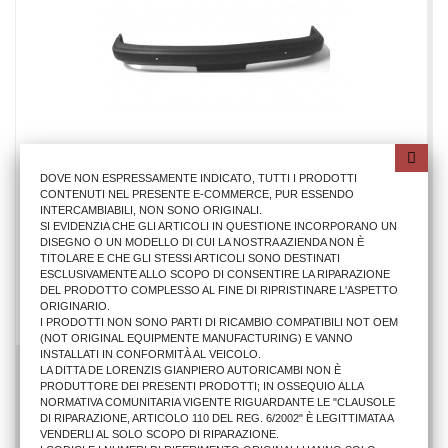
DOVE NON ESPRESSAMENTE INDICATO, TUTTI I PRODOTTI
CONTENUTI NEL PRESENTE E-COMMERCE, PUR ESSENDO
INTERCAMBIABILI, NON SONO ORIGINALI.
PARAURTI ANTER. FI 126 PERSONAL
SI EVIDENZIA CHE GLI ARTICOLI IN QUESTIONE INCORPORANO UN
DISEGNO O UN MODELLO DI CUI LA NOSTRA AZIENDA NON È
TITOLARE E CHE GLI STESSI ARTICOLI SONO DESTINATI
15,25 €
ESCLUSIVAMENTE ALLO SCOPO DI CONSENTIRE LA RIPARAZIONE
DEL PRODOTTO COMPLESSO AL FINE DI RIPRISTINARE L'ASPETTO
ORIGINARIO.
AGGIUNGI AL CARRELLO
I PRODOTTI NON SONO PARTI DI RICAMBIO COMPATIBILI NOT OEM
(NOT ORIGINAL EQUIPMENTE MANUFACTURING) E VANNO
INSTALLATI IN CONFORMITÀ AL VEICOLO.
LA DITTA DE LORENZIS GIANPIERO AUTORICAMBI NON È
PRODUTTORE DEI PRESENTI PRODOTTI; IN OSSEQUIO ALLA
NORMATIVA COMUNITARIA VIGENTE RIGUARDANTE LE "CLAUSOLE
DI RIPARAZIONE, ARTICOLO 110 DEL REG. 6/2002" È LEGITTIMATA A
VENDERLI AL SOLO SCOPO DI RIPARAZIONE.