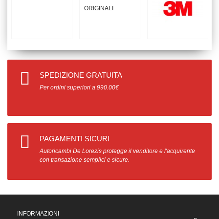
SPEDIZIONE GRATUITA
Per ordini superiori a 990.00€
PAGAMENTI SICURI
Autoricambi De Lorezis protegge il venditore e l'acquirente
con transazione semplici e sicure.
INFORMAZIONI