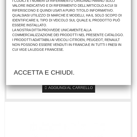
I CODICI E I NUMERI DI RIFERIMENTO ORIGINALI HANNO SOLO
VALORE INDICATIVO E DI RIFERIMENTO DELL'ARTICOLO A CUI SI
RIFERISCONO E QUINDI USATI A PURO TITOLO INFORMATIVO.
QUALSIASI UTILIZZO DI MARCHE E MODELLI, HA IL SOLO SCOPO DI
IDENTIFICARE IL TIPO DI VEICOLO SUL QUALE IL PRODOTTO PUÒ
ESSERE INSTALLATO.
LA NOSTRA DITTA PROVVEDE UNICAMENTE ALLA
COMMERCIALIZZAZIONE DEI PRODOTTI NEL PRESENTE CATALOGO.
I PRODOTTI ADATTABILI AI VEICOLI CITROEN, PEUGEOT, RENAULT
NON POSSONO ESSERE VENDUTI IN FRANCIA E IN TUTTI I PAESI IN
CUI VIGE LA LEGGE FRANCESE.
PARAURTI POSTER. FI 126 BIS/FSM
ACCETTA E CHIUDI.
25,62 €
AGGIUNGI AL CARRELLO