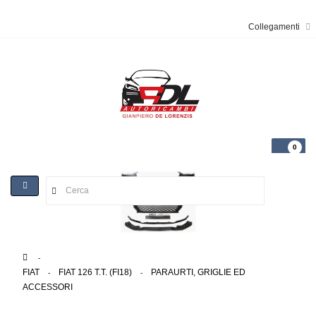
Collegamenti
0
Toggle
navigation
>
FIAT
>
FIAT 126 T.T. (FI18)
>
PARAURTI, GRIGLIE ED
ACCESSORI