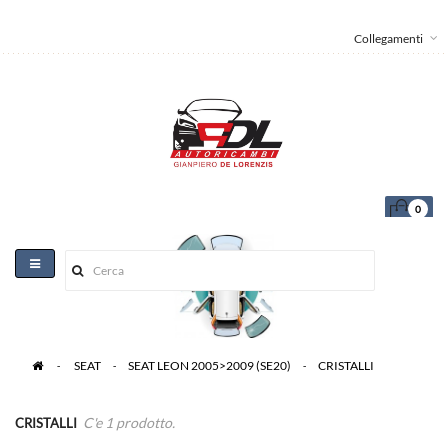
Collegamenti
0
Toggle
navigation
>
SEAT
>
SEAT LEON 2005>2009 (SE20)
>
CRISTALLI
C'e 1 prodotto.
CRISTALLI