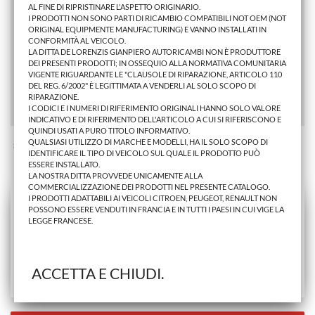
AL FINE DI RIPRISTINARE L'ASPETTO ORIGINARIO.
I PRODOTTI NON SONO PARTI DI RICAMBIO COMPATIBILI NOT OEM (NOT
PARABREZZA SE LEON 2005> VR. C/FASCIA BLU
ORIGINAL EQUIPMENTE MANUFACTURING) E VANNO INSTALLATI IN
CONFORMITÀ AL VEICOLO.
LA DITTA DE LORENZIS GIANPIERO AUTORICAMBI NON È PRODUTTORE
DEI PRESENTI PRODOTTI; IN OSSEQUIO ALLA NORMATIVA COMUNITARIA
164,70 €
VIGENTE RIGUARDANTE LE "CLAUSOLE DI RIPARAZIONE, ARTICOLO 110
DEL REG. 6/2002" È LEGITTIMATA A VENDERLI AL SOLO SCOPO DI
AGGIUNGI AL CARRELLO
RIPARAZIONE.
I CODICI E I NUMERI DI RIFERIMENTO ORIGINALI HANNO SOLO VALORE
INDICATIVO E DI RIFERIMENTO DELL'ARTICOLO A CUI SI RIFERISCONO E
QUINDI USATI A PURO TITOLO INFORMATIVO.
QUALSIASI UTILIZZO DI MARCHE E MODELLI, HA IL SOLO SCOPO DI
Stai Visualizzando 1 - 1 di 1 prodotto
IDENTIFICARE IL TIPO DI VEICOLO SUL QUALE IL PRODOTTO PUÒ
ESSERE INSTALLATO.
LA NOSTRA DITTA PROVVEDE UNICAMENTE ALLA
COMMERCIALIZZAZIONE DEI PRODOTTI NEL PRESENTE CATALOGO.
I PRODOTTI ADATTABILI AI VEICOLI CITROEN, PEUGEOT, RENAULT NON
POSSONO ESSERE VENDUTI IN FRANCIA E IN TUTTI I PAESI IN CUI VIGE LA
LEGGE FRANCESE.
ACCETTA E CHIUDI.