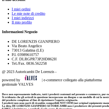
I miei ordini
Le mie note di credito
I miei indirizzi
Il mio profilo
Informazioni Negozio
DE LORENZIS GIANPIERO
Via Beato Angelico
73013 Galatina (LE)
P.I. 03989610757
C.F. DLRGPR73P20D862H
Tel./Fax. 0836.562258
@ 2023 Autoricambi De Lorenzis -
powered by
| e-commerce collegato alla piattaforma
gestionale VALVES
Dove non espressamente indicato, tutti i prodotti contenuti nel presente e-commerce, pur es
Si evidenzia che gli articoli in questione incorporano un disegno o un modello di cui la nostra
del prodotto complesso al fine di ripristinare l'aspetto originario.
I prodotti non sono parti di ricambio compatibili NOT OEM (not original equipmente manufa
La ditta DE LORENZIS GIANPIERO AUTORICAMBI non è produttore dei presenti prodotti; in
6/2002" è legittimata a venderli al solo scopo di riparazione.