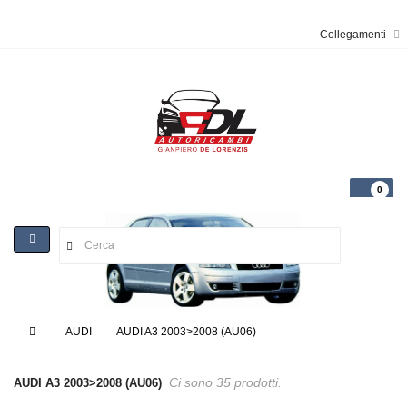
Collegamenti
0
Toggle
navigation
>
AUDI
>
AUDI A3 2003>2008 (AU06)
Ci sono 35 prodotti.
AUDI A3 2003>2008 (AU06)