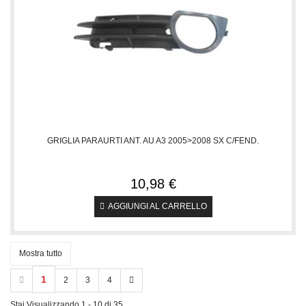
GRIGLIA PARAURTI ANT. AU A3 2005>2008 SX C/FEND.
10,98 €
AGGIUNGI AL CARRELLO
Mostra tutto
1
2
3
4
Stai Visualizzando 1 - 10 di 35