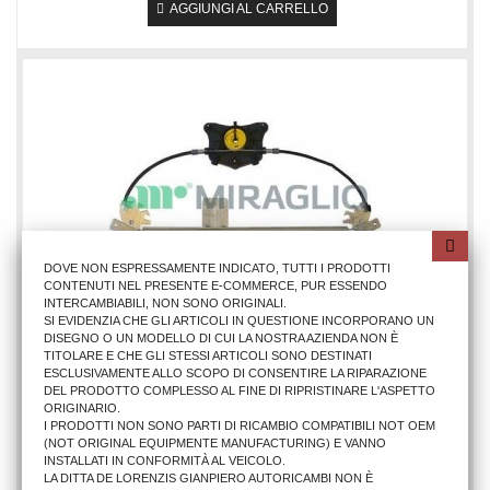
AGGIUNGI AL CARRELLO
DOVE NON ESPRESSAMENTE INDICATO, TUTTI I PRODOTTI
CONTENUTI NEL PRESENTE E-COMMERCE, PUR ESSENDO
INTERCAMBIABILI, NON SONO ORIGINALI.
SI EVIDENZIA CHE GLI ARTICOLI IN QUESTIONE INCORPORANO UN
DISEGNO O UN MODELLO DI CUI LA NOSTRA AZIENDA NON È
TITOLARE E CHE GLI STESSI ARTICOLI SONO DESTINATI
ALZACRISTALLO AU A3 2003 POST.SX (MECCAN.)
ESCLUSIVAMENTE ALLO SCOPO DI CONSENTIRE LA RIPARAZIONE
DEL PRODOTTO COMPLESSO AL FINE DI RIPRISTINARE L'ASPETTO
ORIGINARIO.
I PRODOTTI NON SONO PARTI DI RICAMBIO COMPATIBILI NOT OEM
54,29 €
(NOT ORIGINAL EQUIPMENTE MANUFACTURING) E VANNO
INSTALLATI IN CONFORMITÀ AL VEICOLO.
AGGIUNGI AL CARRELLO
LA DITTA DE LORENZIS GIANPIERO AUTORICAMBI NON È