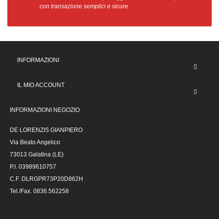
con transazione semplici e sicure.
INFORMAZIONI
IL MIO ACCOUNT
INFORMAZIONI NEGOZIO
DE LORENZIS GIANPIERO
Via Beato Angelico
73013 Galatina (LE)
P.I. 03989610757
C.F. DLRGPR73P20D862H
Tel./Fax. 0836.562258