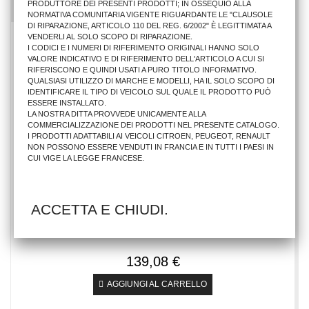
PRODUTTORE DEI PRESENTI PRODOTTI; IN OSSEQUIO ALLA
NORMATIVA COMUNITARIA VIGENTE RIGUARDANTE LE "CLAUSOLE
DI RIPARAZIONE, ARTICOLO 110 DEL REG. 6/2002" È LEGITTIMATA A
VENDERLI AL SOLO SCOPO DI RIPARAZIONE.
I CODICI E I NUMERI DI RIFERIMENTO ORIGINALI HANNO SOLO
VALORE INDICATIVO E DI RIFERIMENTO DELL'ARTICOLO A CUI SI
RIFERISCONO E QUINDI USATI A PURO TITOLO INFORMATIVO.
QUALSIASI UTILIZZO DI MARCHE E MODELLI, HA IL SOLO SCOPO DI
IDENTIFICARE IL TIPO DI VEICOLO SUL QUALE IL PRODOTTO PUÒ
ESSERE INSTALLATO.
LA NOSTRA DITTA PROVVEDE UNICAMENTE ALLA
COMMERCIALIZZAZIONE DEI PRODOTTI NEL PRESENTE CATALOGO.
I PRODOTTI ADATTABILI AI VEICOLI CITROEN, PEUGEOT, RENAULT
NON POSSONO ESSERE VENDUTI IN FRANCIA E IN TUTTI I PAESI IN
CUI VIGE LA LEGGE FRANCESE.
ACCETTA E CHIUDI.
COFANO ANTERIORE AU A3 2003 5/P.- A3 2005 3/P-5/P.
139,08 €
AGGIUNGI AL CARRELLO