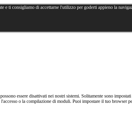
te e ti consigliamo di accettarne l'utilizzo per goderti appieno la naviga
ssono essere disattivati ​​nei nostri sistemi. Solitamente sono impostati
y, l'accesso o la compilazione di moduli. Puoi impostare il tuo browser p