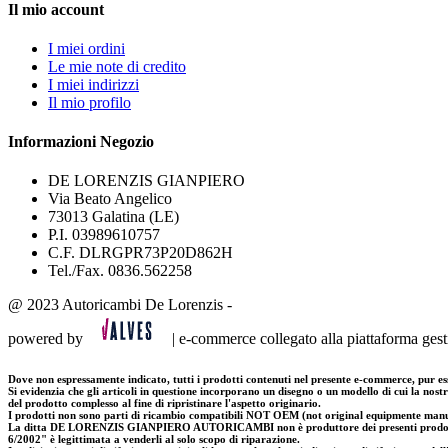
Il mio account
I miei ordini
Le mie note di credito
I miei indirizzi
Il mio profilo
Informazioni Negozio
DE LORENZIS GIANPIERO
Via Beato Angelico
73013 Galatina (LE)
P.I. 03989610757
C.F. DLRGPR73P20D862H
Tel./Fax. 0836.562258
@ 2023 Autoricambi De Lorenzis -
powered by
| e-commerce collegato alla piattaforma g
Dove non espressamente indicato, tutti i prodotti contenuti nel presente e-commerce, pur es
Si evidenzia che gli articoli in questione incorporano un disegno o un modello di cui la nostra
del prodotto complesso al fine di ripristinare l'aspetto originario.
I prodotti non sono parti di ricambio compatibili NOT OEM (not original equipmente manufa
La ditta DE LORENZIS GIANPIERO AUTORICAMBI non è produttore dei presenti prodotti; in
6/2002" è legittimata a venderli al solo scopo di riparazione.