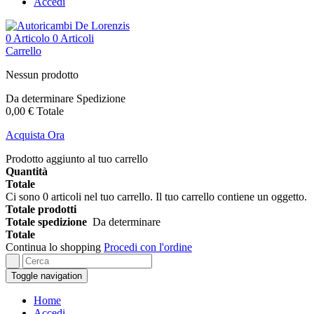
Accedi
0
Articolo
0 Articoli
Carrello
Nessun prodotto
Da determinare
Spedizione
0,00 €
Totale
Acquista Ora
Prodotto aggiunto al tuo carrello
Quantità
Totale
Ci sono
0
articoli nel tuo carrello.
Il tuo carrello contiene un oggetto.
Totale prodotti
Totale spedizione
Da determinare
Totale
Continua lo shopping
Procedi con l'ordine
Toggle navigation
Home
Accedi