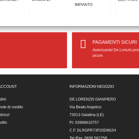
PAGAMENTI SICURI
Autoricambi De Lorezis prot
sicure.
 ACCOUNT
INFORMAZIONI NEGOZIO
rdini
DE LORENZIS GIANPIERO
ote di credito
Via Beato Angelico
dirizzi
73013 Galatina (LE)
ofilo
P.I. 03989610757
C.F. DLRGPR73P20D862H
Tel./Fax. 0836.562258