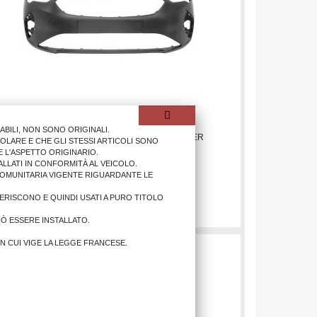
ILI, NON SONO ORIGINALI.
PARAURTI ANTER. OP CORSA 2020> C/PRIMER
OLARE E CHE GLI STESSI ARTICOLI SONO
 L'ASPETTO ORIGINARIO.
LLATI IN CONFORMITÀ AL VEICOLO.
COMUNITARIA VIGENTE RIGUARDANTE LE
73,20 €
IFERISCONO E QUINDI USATI A PURO TITOLO
AGGIUNGI AL CARRELLO
UÒ ESSERE INSTALLATO.
IN CUI VIGE LA LEGGE FRANCESE.