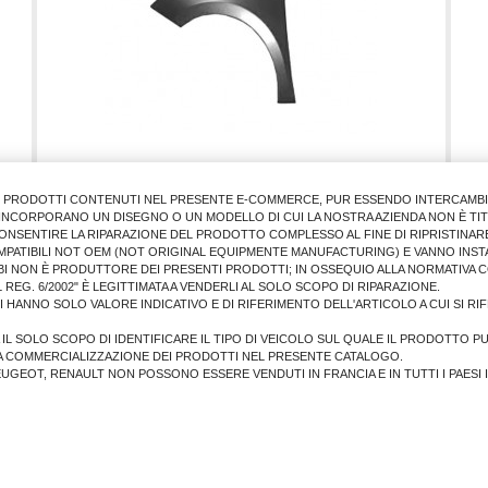
I PRODOTTI CONTENUTI NEL PRESENTE E-COMMERCE, PUR ESSENDO INTERCAMBIAB
PARAFANGO ANTER.SX OP CORSA 2020>
E INCORPORANO UN DISEGNO O UN MODELLO DI CUI LA NOSTRA AZIENDA NON È TIT
ONSENTIRE LA RIPARAZIONE DEL PRODOTTO COMPLESSO AL FINE DI RIPRISTINARE
MPATIBILI NOT OEM (NOT ORIGINAL EQUIPMENTE MANUFACTURING) E VANNO INSTA
BI NON È PRODUTTORE DEI PRESENTI PRODOTTI; IN OSSEQUIO ALLA NORMATIVA 
61,00 €
 REG. 6/2002" È LEGITTIMATA A VENDERLI AL SOLO SCOPO DI RIPARAZIONE.
LI HANNO SOLO VALORE INDICATIVO E DI RIFERIMENTO DELL'ARTICOLO A CUI SI R
AGGIUNGI AL CARRELLO
A IL SOLO SCOPO DI IDENTIFICARE IL TIPO DI VEICOLO SUL QUALE IL PRODOTTO P
A COMMERCIALIZZAZIONE DEI PRODOTTI NEL PRESENTE CATALOGO.
PEUGEOT, RENAULT NON POSSONO ESSERE VENDUTI IN FRANCIA E IN TUTTI I PAESI 