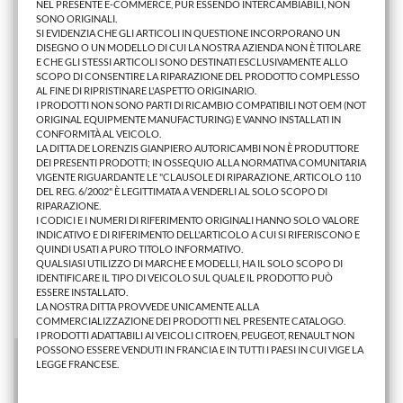
NEL PRESENTE E-COMMERCE, PUR ESSENDO INTERCAMBIABILI, NON
SONO ORIGINALI.
SI EVIDENZIA CHE GLI ARTICOLI IN QUESTIONE INCORPORANO UN
DISEGNO O UN MODELLO DI CUI LA NOSTRA AZIENDA NON È TITOLARE
E CHE GLI STESSI ARTICOLI SONO DESTINATI ESCLUSIVAMENTE ALLO
SCOPO DI CONSENTIRE LA RIPARAZIONE DEL PRODOTTO COMPLESSO
AL FINE DI RIPRISTINARE L'ASPETTO ORIGINARIO.
I PRODOTTI NON SONO PARTI DI RICAMBIO COMPATIBILI NOT OEM (NOT
ORIGINAL EQUIPMENTE MANUFACTURING) E VANNO INSTALLATI IN
CONFORMITÀ AL VEICOLO.
LA DITTA DE LORENZIS GIANPIERO AUTORICAMBI NON È PRODUTTORE
DEI PRESENTI PRODOTTI; IN OSSEQUIO ALLA NORMATIVA COMUNITARIA
VIGENTE RIGUARDANTE LE "CLAUSOLE DI RIPARAZIONE, ARTICOLO 110
DEL REG. 6/2002" È LEGITTIMATA A VENDERLI AL SOLO SCOPO DI
RIPARAZIONE.
PROIETTORE SX AU A3 2003
I CODICI E I NUMERI DI RIFERIMENTO ORIGINALI HANNO SOLO VALORE
INDICATIVO E DI RIFERIMENTO DELL'ARTICOLO A CUI SI RIFERISCONO E
QUINDI USATI A PURO TITOLO INFORMATIVO.
QUALSIASI UTILIZZO DI MARCHE E MODELLI, HA IL SOLO SCOPO DI
125,66 €
IDENTIFICARE IL TIPO DI VEICOLO SUL QUALE IL PRODOTTO PUÒ
ESSERE INSTALLATO.
AGGIUNGI AL CARRELLO
LA NOSTRA DITTA PROVVEDE UNICAMENTE ALLA
COMMERCIALIZZAZIONE DEI PRODOTTI NEL PRESENTE CATALOGO.
I PRODOTTI ADATTABILI AI VEICOLI CITROEN, PEUGEOT, RENAULT NON
POSSONO ESSERE VENDUTI IN FRANCIA E IN TUTTI I PAESI IN CUI VIGE LA
LEGGE FRANCESE.