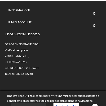
INFORMAZIONI
IL MIO ACCOUNT
INFORMAZIONI NEGOZIO
DE LORENZIS GIANPIERO
Via Beato Angelico
73013 Galatina (LE)
P.I. 03989610757
C.F. DLRGPR73P20D862H
Tel./Fax. 0836.562258
@ 2023 Autoricambi De Lorenzis -
Il nostro Shop utilizza i cookie per offrire una migliore esperienza utente e ti
powered by
| e-commerce collegato alla
consigliamo di accettarne l'utilizzo per goderti appieno la navigazione.
piattaforma gestionale VALVES