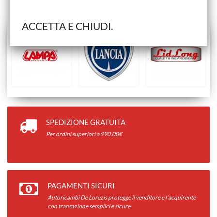
ACCETTA E CHIUDI.
SPEDIZIONE GRATUITA
Per ordini superiori a 990.00€
PAGAMENTI SICURI
Autoricambi De Lorezis protegge il venditore e l'acquirente
con transazione semplici e sicure.