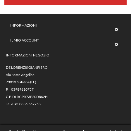
INFORMAZIONI
IL MIO ACCOUNT
INFORMAZIONI NEGOZIO
DE LORENZIS GIANPIERO
Via Beato Angelico
73013 Galatina (LE)
P.I. 03989610757
C.F. DLRGPR73P20D862H
Tel./Fax. 0836.562258
@ 2023 Autoricambi De Lorenzis -