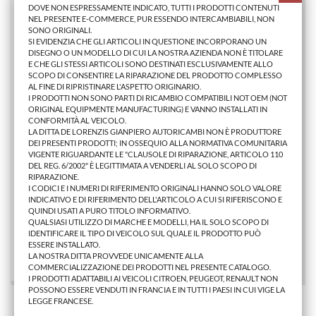
DOVE NON ESPRESSAMENTE INDICATO, TUTTI I PRODOTTI CONTENUTI
NEL PRESENTE E-COMMERCE, PUR ESSENDO INTERCAMBIABILI, NON
SONO ORIGINALI.
SI EVIDENZIA CHE GLI ARTICOLI IN QUESTIONE INCORPORANO UN
DISEGNO O UN MODELLO DI CUI LA NOSTRA AZIENDA NON È TITOLARE
E CHE GLI STESSI ARTICOLI SONO DESTINATI ESCLUSIVAMENTE ALLO
SCOPO DI CONSENTIRE LA RIPARAZIONE DEL PRODOTTO COMPLESSO
AL FINE DI RIPRISTINARE L'ASPETTO ORIGINARIO.
I PRODOTTI NON SONO PARTI DI RICAMBIO COMPATIBILI NOT OEM (NOT
ORIGINAL EQUIPMENTE MANUFACTURING) E VANNO INSTALLATI IN
CONFORMITÀ AL VEICOLO.
LA DITTA DE LORENZIS GIANPIERO AUTORICAMBI NON È PRODUTTORE
DEI PRESENTI PRODOTTI; IN OSSEQUIO ALLA NORMATIVA COMUNITARIA
VIGENTE RIGUARDANTE LE "CLAUSOLE DI RIPARAZIONE, ARTICOLO 110
DEL REG. 6/2002" È LEGITTIMATA A VENDERLI AL SOLO SCOPO DI
RIPARAZIONE.
PROIETTORE SX TOY YARIS 2006>2009
I CODICI E I NUMERI DI RIFERIMENTO ORIGINALI HANNO SOLO VALORE
INDICATIVO E DI RIFERIMENTO DELL'ARTICOLO A CUI SI RIFERISCONO E
QUINDI USATI A PURO TITOLO INFORMATIVO.
QUALSIASI UTILIZZO DI MARCHE E MODELLI, HA IL SOLO SCOPO DI
79,30 €
IDENTIFICARE IL TIPO DI VEICOLO SUL QUALE IL PRODOTTO PUÒ
ESSERE INSTALLATO.
AGGIUNGI AL CARRELLO
LA NOSTRA DITTA PROVVEDE UNICAMENTE ALLA
COMMERCIALIZZAZIONE DEI PRODOTTI NEL PRESENTE CATALOGO.
I PRODOTTI ADATTABILI AI VEICOLI CITROEN, PEUGEOT, RENAULT NON
POSSONO ESSERE VENDUTI IN FRANCIA E IN TUTTI I PAESI IN CUI VIGE LA
LEGGE FRANCESE.
Stai Visualizzando 1 - 2 di 2 prodotti