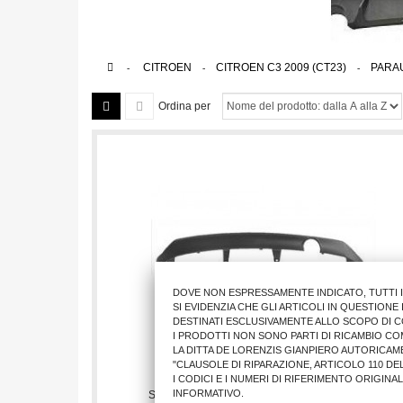
>
CITROEN
>
CITROEN C3 2009 (CT23)
>
PARAU
Ordina per
DOVE NON ESPRESSAMENTE INDICATO, TUTTI 
SI EVIDENZIA CHE GLI ARTICOLI IN QUESTION
DESTINATI ESCLUSIVAMENTE ALLO SCOPO DI C
I PRODOTTI NON SONO PARTI DI RICAMBIO CO
LA DITTA DE LORENZIS GIANPIERO AUTORICAM
"CLAUSOLE DI RIPARAZIONE, ARTICOLO 110 DEL
I CODICI E I NUMERI DI RIFERIMENTO ORIGINA
INFORMATIVO.
SPOILER PARAURTI POST. CT C3 2009>2013