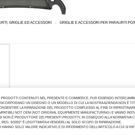
RTI, GRIGLIE ED ACCESSORI
>
GRIGLIE E ACCESSORI PER PARAURTI PO
I PRODOTTI CONTENUTI NEL PRESENTE E-COMMERCE, PUR ESSENDO INTERCAMBIAB
E INCORPORANO UN DISEGNO O UN MODELLO DI CUI LA NOSTRA AZIENDA NON È TIT
ONSENTIRE LA RIPARAZIONE DEL PRODOTTO COMPLESSO AL FINE DI RIPRISTINARE
MPATIBILI NOT OEM (NOT ORIGINAL EQUIPMENTE MANUFACTURING) E VANNO INSTA
BI NON È PRODUTTORE DEI PRESENTI PRODOTTI; IN OSSEQUIO ALLA NORMATIVA 
 REG. 6/2002" È LEGITTIMATA A VENDERLI AL SOLO SCOPO DI RIPARAZIONE.
LI HANNO SOLO VALORE INDICATIVO E DI RIFERIMENTO DELL'ARTICOLO A CUI SI R