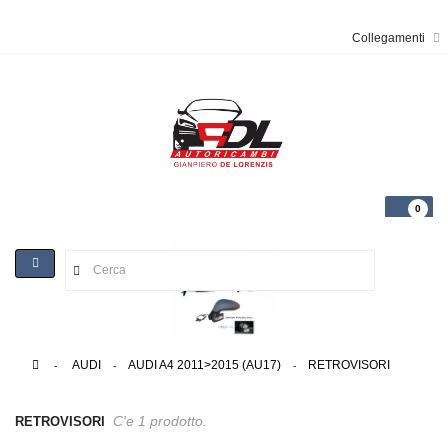
Collegamenti
0
Toggle
navigation
>
AUDI
>
AUDI A4 2011>2015 (AU17)
>
RETROVISORI
C'e 1 prodotto.
RETROVISORI