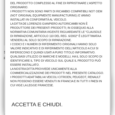
DEL PRODOTTO COMPLESSO AL FINE DI RIPRISTINARE L'ASPETTO
ORIGINARIO.
VETRO RETR. AU A4 2011> SX C/PIASTRA TERM.
I PRODOTTI NON SONO PARTI DI RICAMBIO COMPATIBILI NOT OEM
(NOT ORIGINAL EQUIPMENTE MANUFACTURING) E VANNO
INSTALLATI IN CONFORMITÀ AL VEICOLO.
LA DITTA DE LORENZIS GIANPIERO AUTORICAMBI NON È
13,42 €
PRODUTTORE DEI PRESENTI PRODOTTI; IN OSSEQUIO ALLA
NORMATIVA COMUNITARIA VIGENTE RIGUARDANTE LE "CLAUSOLE
AGGIUNGI AL CARRELLO
DI RIPARAZIONE, ARTICOLO 110 DEL REG. 6/2002" È LEGITTIMATA A
VENDERLI AL SOLO SCOPO DI RIPARAZIONE.
I CODICI E I NUMERI DI RIFERIMENTO ORIGINALI HANNO SOLO
VALORE INDICATIVO E DI RIFERIMENTO DELL'ARTICOLO A CUI SI
Stai Visualizzando 1 - 1 di 1
RIFERISCONO E QUINDI USATI A PURO TITOLO INFORMATIVO.
QUALSIASI UTILIZZO DI MARCHE E MODELLI, HA IL SOLO SCOPO DI
prodotto
IDENTIFICARE IL TIPO DI VEICOLO SUL QUALE IL PRODOTTO PUÒ
ESSERE INSTALLATO.
LA NOSTRA DITTA PROVVEDE UNICAMENTE ALLA
COMMERCIALIZZAZIONE DEI PRODOTTI NEL PRESENTE CATALOGO.
I PRODOTTI ADATTABILI AI VEICOLI CITROEN, PEUGEOT, RENAULT
NON POSSONO ESSERE VENDUTI IN FRANCIA E IN TUTTI I PAESI IN
CUI VIGE LA LEGGE FRANCESE.
ACCETTA E CHIUDI.