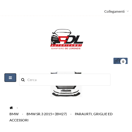
Collegamenti
0
Toggle
navigation
>
BMW
>
BMW SR.3 2015> (BM27)
>
PARAURTI, GRIGLIE ED
ACCESSORI