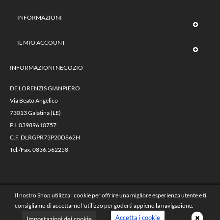
INFORMAZIONI
IL MIO ACCOUNT
INFORMAZIONI NEGOZIO
DE LORENZIS GIANPIERO
Via Beato Angelico
73013 Galatina (LE)
P.I. 03989610757
C.F. DLRGPR73P20D862H
Tel./Fax. 0836.562258
@ 2023 Autoricambi De Lorenzis -
Il nostro Shop utilizza i cookie per offrire una migliore esperienza utente e ti
powered by
| e-commerce collegato alla
consigliamo di accettarne l'utilizzo per goderti appieno la navigazione.
piattaforma gestionale VALVES
Accetta i cookie
Impostazioni dei cookie