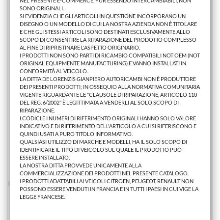
NEL PRESENTE E-COMMERCE, PUR ESSENDO INTERCAMBIABILI, NON
SONO ORIGINALI.
SI EVIDENZIA CHE GLI ARTICOLI IN QUESTIONE INCORPORANO UN
DISEGNO O UN MODELLO DI CUI LA NOSTRA AZIENDA NON È TITOLARE
E CHE GLI STESSI ARTICOLI SONO DESTINATI ESCLUSIVAMENTE ALLO
SCOPO DI CONSENTIRE LA RIPARAZIONE DEL PRODOTTO COMPLESSO
AL FINE DI RIPRISTINARE L'ASPETTO ORIGINARIO.
I PRODOTTI NON SONO PARTI DI RICAMBIO COMPATIBILI NOT OEM (NOT
ORIGINAL EQUIPMENTE MANUFACTURING) E VANNO INSTALLATI IN
CONFORMITÀ AL VEICOLO.
LA DITTA DE LORENZIS GIANPIERO AUTORICAMBI NON È PRODUTTORE
DEI PRESENTI PRODOTTI; IN OSSEQUIO ALLA NORMATIVA COMUNITARIA
VIGENTE RIGUARDANTE LE "CLAUSOLE DI RIPARAZIONE, ARTICOLO 110
DEL REG. 6/2002" È LEGITTIMATA A VENDERLI AL SOLO SCOPO DI
RIPARAZIONE.
GRIGLIA PARAURTI ANT. BMW SR.3 2015 BASIS SX
I CODICI E I NUMERI DI RIFERIMENTO ORIGINALI HANNO SOLO VALORE
INDICATIVO E DI RIFERIMENTO DELL'ARTICOLO A CUI SI RIFERISCONO E
QUINDI USATI A PURO TITOLO INFORMATIVO.
QUALSIASI UTILIZZO DI MARCHE E MODELLI, HA IL SOLO SCOPO DI
19,52 €
IDENTIFICARE IL TIPO DI VEICOLO SUL QUALE IL PRODOTTO PUÒ
ESSERE INSTALLATO.
AGGIUNGI AL CARRELLO
LA NOSTRA DITTA PROVVEDE UNICAMENTE ALLA
COMMERCIALIZZAZIONE DEI PRODOTTI NEL PRESENTE CATALOGO.
I PRODOTTI ADATTABILI AI VEICOLI CITROEN, PEUGEOT, RENAULT NON
POSSONO ESSERE VENDUTI IN FRANCIA E IN TUTTI I PAESI IN CUI VIGE LA
LEGGE FRANCESE.