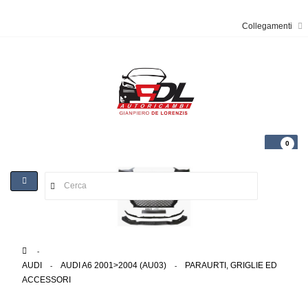
Collegamenti
0
Toggle
navigation
>
AUDI
>
AUDI A6 2001>2004 (AU03)
>
PARAURTI, GRIGLIE ED
ACCESSORI