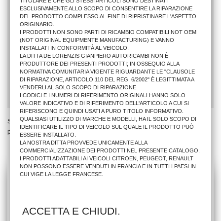
TITOLARE E CHE GLI STESSI ARTICOLI SONO DESTINATI
ESCLUSIVAMENTE ALLO SCOPO DI CONSENTIRE LA RIPARAZIONE
DEL PRODOTTO COMPLESSO AL FINE DI RIPRISTINARE L'ASPETTO
ORIGINARIO.
I PRODOTTI NON SONO PARTI DI RICAMBIO COMPATIBILI NOT OEM
PARAURTI ANTER. AU A6 2001>2004 C/PRIMER
(NOT ORIGINAL EQUIPMENTE MANUFACTURING) E VANNO
INSTALLATI IN CONFORMITÀ AL VEICOLO.
LA DITTA DE LORENZIS GIANPIERO AUTORICAMBI NON È
PRODUTTORE DEI PRESENTI PRODOTTI; IN OSSEQUIO ALLA
146,40 €
NORMATIVA COMUNITARIA VIGENTE RIGUARDANTE LE "CLAUSOLE
DI RIPARAZIONE, ARTICOLO 110 DEL REG. 6/2002" È LEGITTIMATA A
AGGIUNGI AL CARRELLO
VENDERLI AL SOLO SCOPO DI RIPARAZIONE.
I CODICI E I NUMERI DI RIFERIMENTO ORIGINALI HANNO SOLO
VALORE INDICATIVO E DI RIFERIMENTO DELL'ARTICOLO A CUI SI
RIFERISCONO E QUINDI USATI A PURO TITOLO INFORMATIVO.
QUALSIASI UTILIZZO DI MARCHE E MODELLI, HA IL SOLO SCOPO DI
Stai Visualizzando 1 - 1 di 1
IDENTIFICARE IL TIPO DI VEICOLO SUL QUALE IL PRODOTTO PUÒ
prodotto
ESSERE INSTALLATO.
LA NOSTRA DITTA PROVVEDE UNICAMENTE ALLA
COMMERCIALIZZAZIONE DEI PRODOTTI NEL PRESENTE CATALOGO.
I PRODOTTI ADATTABILI AI VEICOLI CITROEN, PEUGEOT, RENAULT
NON POSSONO ESSERE VENDUTI IN FRANCIA E IN TUTTI I PAESI IN
CUI VIGE LA LEGGE FRANCESE.
ACCETTA E CHIUDI.