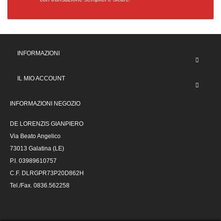
INFORMAZIONI
IL MIO ACCOUNT
INFORMAZIONI NEGOZIO
DE LORENZIS GIANPIERO
Via Beato Angelico
73013 Galatina (LE)
P.I. 03989610757
C.F. DLRGPR73P20D862H
Tel./Fax. 0836.562258