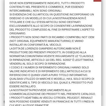
DOVE NON ESPRESSAMENTE INDICATO, TUTTI I PRODOTTI
CONTENUTI NEL PRESENTE E-COMMERCE, PUR ESSENDO
INTERCAMBIABILI, NON SONO ORIGINALI.
SI EVIDENZIA CHE GLI ARTICOLI IN QUESTIONE INCORPORANO UN
DISEGNO O UN MODELLO DI CUI LA NOSTRA AZIENDA NON È
TITOLARE E CHE GLI STESSI ARTICOLI SONO DESTINATI
ESCLUSIVAMENTE ALLO SCOPO DI CONSENTIRE LA RIPARAZIONE
DEL PRODOTTO COMPLESSO AL FINE DI RIPRISTINARE L'ASPETTO
ORIGINARIO.
I PRODOTTI NON SONO PARTI DI RICAMBIO COMPATIBILI NOT OEM
(NOT ORIGINAL EQUIPMENTE MANUFACTURING) E VANNO
INSTALLATI IN CONFORMITÀ AL VEICOLO.
LA DITTA DE LORENZIS GIANPIERO AUTORICAMBI NON È
PRODUTTORE DEI PRESENTI PRODOTTI; IN OSSEQUIO ALLA
NORMATIVA COMUNITARIA VIGENTE RIGUARDANTE LE "CLAUSOLE
DI RIPARAZIONE, ARTICOLO 110 DEL REG. 6/2002" È LEGITTIMATA A
PROIETTORE SX FD FUSION 2002>2005 FAN.CH.
VENDERLI AL SOLO SCOPO DI RIPARAZIONE.
I CODICI E I NUMERI DI RIFERIMENTO ORIGINALI HANNO SOLO
VALORE INDICATIVO E DI RIFERIMENTO DELL'ARTICOLO A CUI SI
RIFERISCONO E QUINDI USATI A PURO TITOLO INFORMATIVO.
86,01 €
QUALSIASI UTILIZZO DI MARCHE E MODELLI, HA IL SOLO SCOPO DI
IDENTIFICARE IL TIPO DI VEICOLO SUL QUALE IL PRODOTTO PUÒ
AGGIUNGI AL CARRELLO
ESSERE INSTALLATO.
LA NOSTRA DITTA PROVVEDE UNICAMENTE ALLA
COMMERCIALIZZAZIONE DEI PRODOTTI NEL PRESENTE CATALOGO.
I PRODOTTI ADATTABILI AI VEICOLI CITROEN, PEUGEOT, RENAULT
NON POSSONO ESSERE VENDUTI IN FRANCIA E IN TUTTI I PAESI IN
Stai Visualizzando 1 - 2 di 2
CUI VIGE LA LEGGE FRANCESE.