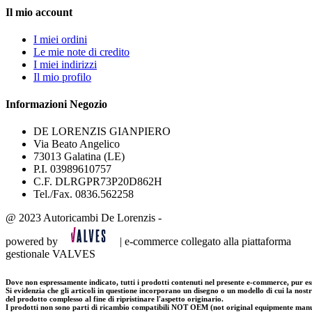
Il mio account
I miei ordini
Le mie note di credito
I miei indirizzi
Il mio profilo
Informazioni Negozio
DE LORENZIS GIANPIERO
Via Beato Angelico
73013 Galatina (LE)
P.I. 03989610757
C.F. DLRGPR73P20D862H
Tel./Fax. 0836.562258
@ 2023 Autoricambi De Lorenzis -
powered by
| e-commerce collegato alla piattaforma
gestionale VALVES
Dove non espressamente indicato, tutti i prodotti contenuti nel presente e-commerce, pur es
Si evidenzia che gli articoli in questione incorporano un disegno o un modello di cui la nostra
del prodotto complesso al fine di ripristinare l'aspetto originario.
I prodotti non sono parti di ricambio compatibili NOT OEM (not original equipmente manufa