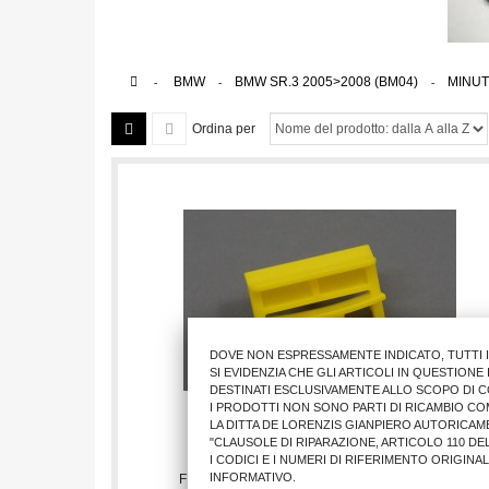
>
BMW
>
BMW SR.3 2005>2008 (BM04)
>
MINUT
Ordina per
DOVE NON ESPRESSAMENTE INDICATO, TUTTI 
SI EVIDENZIA CHE GLI ARTICOLI IN QUESTION
DESTINATI ESCLUSIVAMENTE ALLO SCOPO DI C
I PRODOTTI NON SONO PARTI DI RICAMBIO CO
LA DITTA DE LORENZIS GIANPIERO AUTORICAM
"CLAUSOLE DI RIPARAZIONE, ARTICOLO 110 DEL
I CODICI E I NUMERI DI RIFERIMENTO ORIGINA
INFORMATIVO.
FISSAGGIO MODAN.SOTTOP. BMW SR.3 2005