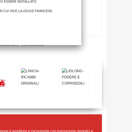
UÒ ESSERE INSTALLATO.
IN CUI VIGE LA LEGGE FRANCESE.
alizzando 1 - 1 di 1 prodotto
egge il venditore e l'acquirente con transazione semplici e