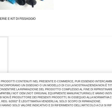
ERIE E KIT DI FISSAGGIO
I PRODOTTI CONTENUTI NEL PRESENTE E-COMMERCE, PUR ESSENDO INTERCAMBIAB
E INCORPORANO UN DISEGNO O UN MODELLO DI CUI LA NOSTRA AZIENDA NON È TIT
ONSENTIRE LA RIPARAZIONE DEL PRODOTTO COMPLESSO AL FINE DI RIPRISTINARE
MPATIBILI NOT OEM (NOT ORIGINAL EQUIPMENTE MANUFACTURING) E VANNO INSTA
BI NON È PRODUTTORE DEI PRESENTI PRODOTTI; IN OSSEQUIO ALLA NORMATIVA 
 REG. 6/2002" È LEGITTIMATA A VENDERLI AL SOLO SCOPO DI RIPARAZIONE.
LI HANNO SOLO VALORE INDICATIVO E DI RIFERIMENTO DELL'ARTICOLO A CUI SI R