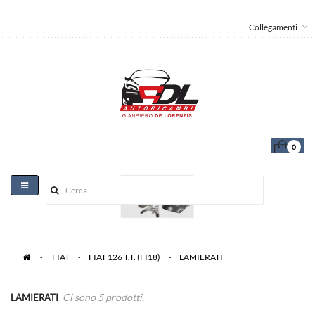
Collegamenti
0
Toggle
navigation
>
FIAT
>
FIAT 126 T.T. (FI18)
>
LAMIERATI
Ci sono 5 prodotti.
LAMIERATI