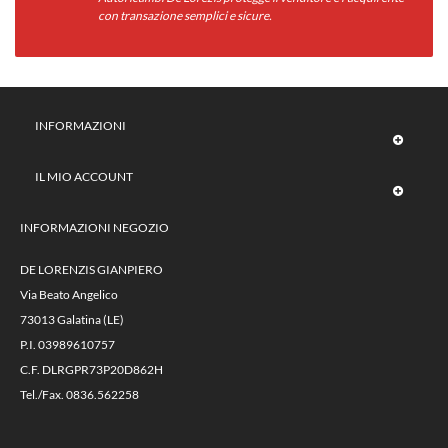
con transazione semplici e sicure.
INFORMAZIONI
IL MIO ACCOUNT
INFORMAZIONI NEGOZIO
DE LORENZIS GIANPIERO
Via Beato Angelico
73013 Galatina (LE)
P.I. 03989610757
C.F. DLRGPR73P20D862H
Tel./Fax. 0836.562258