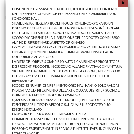
AGGIUNGI AL CARRELLO
DOVE NON ESPRESSAMENTE INDICATO, TUTTI I PRODOTTI CONTENUTI
NEL PRESENTE E-COMMERCE, PUR ESSENDO INTERCAMBIABILI, NON
SONO ORIGINALI.
SI EVIDENZIA CHE GLI ARTICOLI IN QUESTIONE INCORPORANO UN
DISEGNO O UN MODELLO DI CUI LA NOSTRA AZIENDA NON È TITOLARE
E CHE GLI STESSI ARTICOLI SONO DESTINATI ESCLUSIVAMENTE ALLO
SCOPO DI CONSENTIRE LA RIPARAZIONE DEL PRODOTTO COMPLESSO
AL FINE DI RIPRISTINARE L'ASPETTO ORIGINARIO.
I PRODOTTI NON SONO PARTI DI RICAMBIO COMPATIBILI NOT OEM (NOT
ORIGINAL EQUIPMENTE MANUFACTURING) E VANNO INSTALLATI IN
CONFORMITÀ AL VEICOLO.
LA DITTA DE LORENZIS GIANPIERO AUTORICAMBI NON È PRODUTTORE
DEI PRESENTI PRODOTTI; IN OSSEQUIO ALLA NORMATIVA COMUNITARIA
VIGENTE RIGUARDANTE LE "CLAUSOLE DI RIPARAZIONE, ARTICOLO 110
DEL REG. 6/2002" È LEGITTIMATA A VENDERLI AL SOLO SCOPO DI
RIPARAZIONE.
I CODICI E I NUMERI DI RIFERIMENTO ORIGINALI HANNO SOLO VALORE
INDICATIVO E DI RIFERIMENTO DELL'ARTICOLO A CUI SI RIFERISCONO E
QUINDI USATI A PURO TITOLO INFORMATIVO.
QUALSIASI UTILIZZO DI MARCHE E MODELLI, HA IL SOLO SCOPO DI
PARAFANGO ANTER.SX FI 126 PERSONAL
IDENTIFICARE IL TIPO DI VEICOLO SUL QUALE IL PRODOTTO PUÒ
ESSERE INSTALLATO.
LA NOSTRA DITTA PROVVEDE UNICAMENTE ALLA
COMMERCIALIZZAZIONE DEI PRODOTTI NEL PRESENTE CATALOGO.
85,40 €
I PRODOTTI ADATTABILI AI VEICOLI CITROEN, PEUGEOT, RENAULT NON
POSSONO ESSERE VENDUTI IN FRANCIA E IN TUTTI I PAESI IN CUI VIGE LA
AGGIUNGI AL CARRELLO
LEGGE FRANCESE.