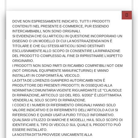
17,69 €
DOVE NON ESPRESSAMENTE INDICATO, TUTTI I PRODOTTI
AGGIUNGI AL CARRELLO
CONTENUTI NEL PRESENTE E-COMMERCE, PUR ESSENDO
INTERCAMBIABILI, NON SONO ORIGINALI.
SI EVIDENZIA CHE GLI ARTICOLI IN QUESTIONE INCORPORANO UN
DISEGNO O UN MODELLO DI CUI LA NOSTRA AZIENDA NON È
TITOLARE E CHE GLI STESSI ARTICOLI SONO DESTINATI
ESCLUSIVAMENTE ALLO SCOPO DI CONSENTIRE LA RIPARAZIONE
DEL PRODOTTO COMPLESSO AL FINE DI RIPRISTINARE L'ASPETTO
ORIGINARIO.
I PRODOTTI NON SONO PARTI DI RICAMBIO COMPATIBILI NOT OEM
(NOT ORIGINAL EQUIPMENTE MANUFACTURING) E VANNO
INSTALLATI IN CONFORMITÀ AL VEICOLO.
LA DITTA DE LORENZIS GIANPIERO AUTORICAMBI NON È
PRODUTTORE DEI PRESENTI PRODOTTI; IN OSSEQUIO ALLA
NORMATIVA COMUNITARIA VIGENTE RIGUARDANTE LE "CLAUSOLE
DI RIPARAZIONE, ARTICOLO 110 DEL REG. 6/2002" È LEGITTIMATA A
VENDERLI AL SOLO SCOPO DI RIPARAZIONE.
I CODICI E I NUMERI DI RIFERIMENTO ORIGINALI HANNO SOLO
VALORE INDICATIVO E DI RIFERIMENTO DELL'ARTICOLO A CUI SI
RIFERISCONO E QUINDI USATI A PURO TITOLO INFORMATIVO.
QUALSIASI UTILIZZO DI MARCHE E MODELLI, HA IL SOLO SCOPO DI
IDENTIFICARE IL TIPO DI VEICOLO SUL QUALE IL PRODOTTO PUÒ
GRIGLIA ANTER. BMW X1 2010> SX CROM./NERA
ESSERE INSTALLATO.
LA NOSTRA DITTA PROVVEDE UNICAMENTE ALLA