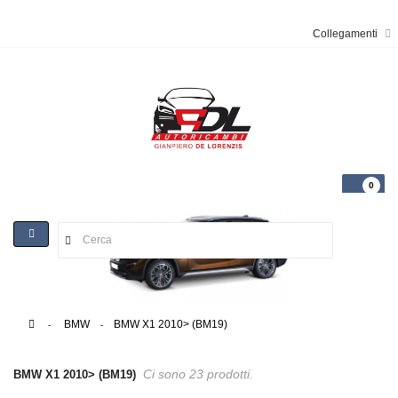
Collegamenti
0
Toggle
navigation
>
BMW
>
BMW X1 2010> (BM19)
Ci sono 23 prodotti.
BMW X1 2010> (BM19)