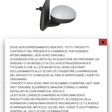
DOVE NON ESPRESSAMENTE INDICATO, TUTTI I PRODOTTI
CONTENUTI NEL PRESENTE E-COMMERCE, PUR ESSENDO
RETROVISORE EST.SX CT C1/PG 107/TY AYGO MECC. C/PR
INTERCAMBIABILI, NON SONO ORIGINALI.
SI EVIDENZIA CHE GLI ARTICOLI IN QUESTIONE INCORPORANO UN
DISEGNO O UN MODELLO DI CUI LA NOSTRA AZIENDA NON È
TITOLARE E CHE GLI STESSI ARTICOLI SONO DESTINATI
17,08 €
ESCLUSIVAMENTE ALLO SCOPO DI CONSENTIRE LA RIPARAZIONE
DEL PRODOTTO COMPLESSO AL FINE DI RIPRISTINARE L'ASPETTO
AGGIUNGI AL CARRELLO
ORIGINARIO.
I PRODOTTI NON SONO PARTI DI RICAMBIO COMPATIBILI NOT OEM
(NOT ORIGINAL EQUIPMENTE MANUFACTURING) E VANNO
INSTALLATI IN CONFORMITÀ AL VEICOLO.
LA DITTA DE LORENZIS GIANPIERO AUTORICAMBI NON È
PRODUTTORE DEI PRESENTI PRODOTTI; IN OSSEQUIO ALLA
NORMATIVA COMUNITARIA VIGENTE RIGUARDANTE LE "CLAUSOLE
DI RIPARAZIONE, ARTICOLO 110 DEL REG. 6/2002" È LEGITTIMATA A
VENDERLI AL SOLO SCOPO DI RIPARAZIONE.