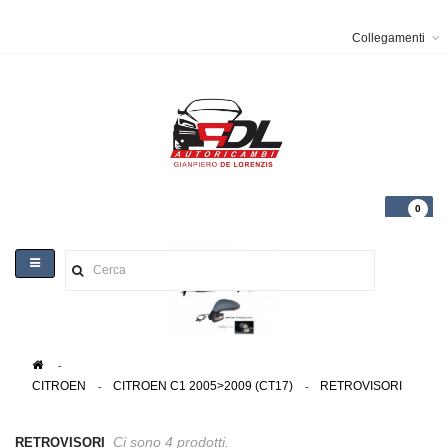
Collegamenti
0
Toggle
navigation
>
CITROEN
>
CITROEN C1 2005>2009 (CT17)
>
RETROVISORI
Ci sono 4 prodotti.
RETROVISORI