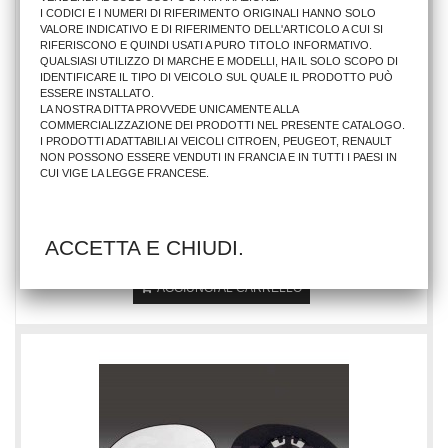
I CODICI E I NUMERI DI RIFERIMENTO ORIGINALI HANNO SOLO
VALORE INDICATIVO E DI RIFERIMENTO DELL'ARTICOLO A CUI SI
RIFERISCONO E QUINDI USATI A PURO TITOLO INFORMATIVO.
QUALSIASI UTILIZZO DI MARCHE E MODELLI, HA IL SOLO SCOPO DI
IDENTIFICARE IL TIPO DI VEICOLO SUL QUALE IL PRODOTTO PUÒ
ESSERE INSTALLATO.
LA NOSTRA DITTA PROVVEDE UNICAMENTE ALLA
COMMERCIALIZZAZIONE DEI PRODOTTI NEL PRESENTE CATALOGO.
I PRODOTTI ADATTABILI AI VEICOLI CITROEN, PEUGEOT, RENAULT
NON POSSONO ESSERE VENDUTI IN FRANCIA E IN TUTTI I PAESI IN
CUI VIGE LA LEGGE FRANCESE.
VETRO RETR. CT C1 2005=PG 107=AYGO DX C/PIASTRA
ACCETTA E CHIUDI.
9,15 €
AGGIUNGI AL CARRELLO