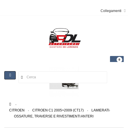
Collegamenti
0
Toggle
navigation
>
CITROEN
>
CITROEN C1 2005>2009 (CT17)
>
LAMIERATI
>
OSSATURE, TRAVERSE E RIVESTIMENTI ANTERI