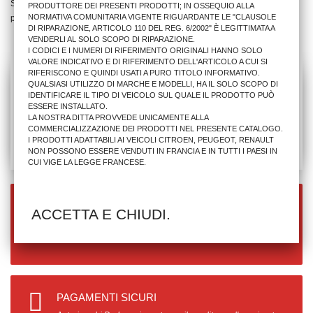
Stai Visualizzando 1 - 1 di 1
PRODUTTORE DEI PRESENTI PRODOTTI; IN OSSEQUIO ALLA
NORMATIVA COMUNITARIA VIGENTE RIGUARDANTE LE "CLAUSOLE
prodotto
DI RIPARAZIONE, ARTICOLO 110 DEL REG. 6/2002" È LEGITTIMATA A
VENDERLI AL SOLO SCOPO DI RIPARAZIONE.
I CODICI E I NUMERI DI RIFERIMENTO ORIGINALI HANNO SOLO
VALORE INDICATIVO E DI RIFERIMENTO DELL'ARTICOLO A CUI SI
RIFERISCONO E QUINDI USATI A PURO TITOLO INFORMATIVO.
QUALSIASI UTILIZZO DI MARCHE E MODELLI, HA IL SOLO SCOPO DI
IDENTIFICARE IL TIPO DI VEICOLO SUL QUALE IL PRODOTTO PUÒ
ESSERE INSTALLATO.
LA NOSTRA DITTA PROVVEDE UNICAMENTE ALLA
COMMERCIALIZZAZIONE DEI PRODOTTI NEL PRESENTE CATALOGO.
I PRODOTTI ADATTABILI AI VEICOLI CITROEN, PEUGEOT, RENAULT
NON POSSONO ESSERE VENDUTI IN FRANCIA E IN TUTTI I PAESI IN
CUI VIGE LA LEGGE FRANCESE.
SPEDIZIONE GRATUITA
ACCETTA E CHIUDI.
Per ordini superiori a 990.00€
PAGAMENTI SICURI