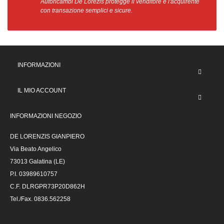
Autoricambi De Lorezis protegge il venditore e l'acquirente
con transazione semplici e sicure.
INFORMAZIONI
IL MIO ACCOUNT
INFORMAZIONI NEGOZIO
DE LORENZIS GIANPIERO
Via Beato Angelico
73013 Galatina (LE)
P.I. 03989610757
C.F. DLRGPR73P20D862H
Tel./Fax. 0836.562258