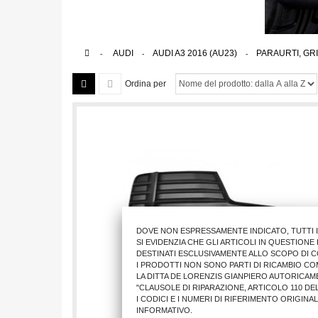
>
AUDI
>
AUDI A3 2016 (AU23)
>
PARAURTI, GR
Ordina per
DOVE NON ESPRESSAMENTE INDICATO, TUTTI 
SI EVIDENZIA CHE GLI ARTICOLI IN QUESTION
DESTINATI ESCLUSIVAMENTE ALLO SCOPO DI C
I PRODOTTI NON SONO PARTI DI RICAMBIO CO
LA DITTA DE LORENZIS GIANPIERO AUTORICAM
"CLAUSOLE DI RIPARAZIONE, ARTICOLO 110 DEL
I CODICI E I NUMERI DI RIFERIMENTO ORIGINA
INFORMATIVO.
GRIGLIA PARAURTI ANT. AU A3 2016 DX