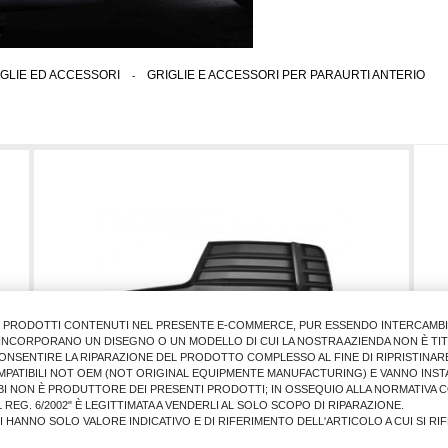
IGLIE ED ACCESSORI
>
GRIGLIE E ACCESSORI PER PARAURTI ANTERIO
I PRODOTTI CONTENUTI NEL PRESENTE E-COMMERCE, PUR ESSENDO INTERCAMBIAB
E INCORPORANO UN DISEGNO O UN MODELLO DI CUI LA NOSTRA AZIENDA NON È TIT
ONSENTIRE LA RIPARAZIONE DEL PRODOTTO COMPLESSO AL FINE DI RIPRISTINARE
MPATIBILI NOT OEM (NOT ORIGINAL EQUIPMENTE MANUFACTURING) E VANNO INSTA
BI NON È PRODUTTORE DEI PRESENTI PRODOTTI; IN OSSEQUIO ALLA NORMATIVA 
 REG. 6/2002" È LEGITTIMATA A VENDERLI AL SOLO SCOPO DI RIPARAZIONE.
LI HANNO SOLO VALORE INDICATIVO E DI RIFERIMENTO DELL'ARTICOLO A CUI SI R
GRIGLIA PARAURTI ANT. AU A3 2016 SX