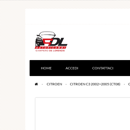
HOME
ACCEDI
CONTATTACI
>
CITROEN
>
CITROEN C3 2002>2005 (CT08)
>