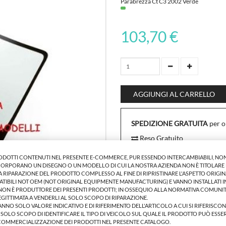
Parabrezza Ct C3 2002 Verde
103,70 €
AGGIUNGI AL CARRELLO
SPEDIZIONE GRATUITA
per o
Reso Gratuito
Pagamento Sicuro
RODOTTI CONTENUTI NEL PRESENTE E-COMMERCE, PUR ESSENDO INTERCAMBIABILI, NON
INCORPORANO UN DISEGNO O UN MODELLO DI CUI LA NOSTRA AZIENDA NON È TITOLARE E
RIPARAZIONE DEL PRODOTTO COMPLESSO AL FINE DI RIPRISTINARE L'ASPETTO ORIGIN
ATIBILI NOT OEM (NOT ORIGINAL EQUIPMENTE MANUFACTURING) E VANNO INSTALLATI 
 NON È PRODUTTORE DEI PRESENTI PRODOTTI; IN OSSEQUIO ALLA NORMATIVA COMUNIT
LEGITTIMATA A VENDERLI AL SOLO SCOPO DI RIPARAZIONE.
 HANNO SOLO VALORE INDICATIVO E DI RIFERIMENTO DELL'ARTICOLO A CUI SI RIFERISCO
L SOLO SCOPO DI IDENTIFICARE IL TIPO DI VEICOLO SUL QUALE IL PRODOTTO PUÒ ESSER
COMMERCIALIZZAZIONE DEI PRODOTTI NEL PRESENTE CATALOGO.