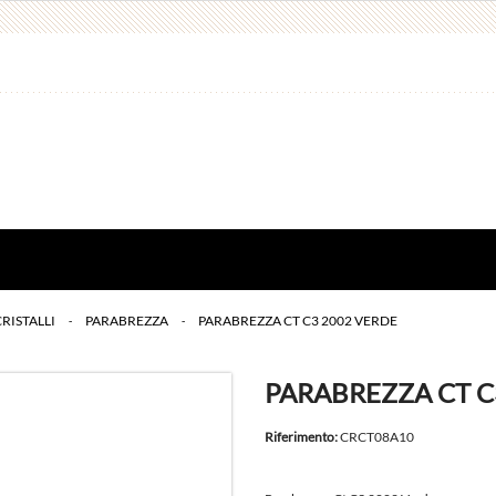
CRISTALLI
>
PARABREZZA
>
PARABREZZA CT C3 2002 VERDE
PARABREZZA CT C
Riferimento:
CRCT08A10