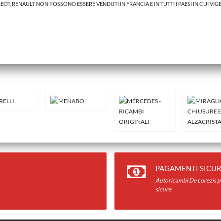
GEOT, RENAULT NON POSSONO ESSERE VENDUTI IN FRANCIA E IN TUTTI I PAESI IN CUI VIG
 AL 2005 (CT08), Codice ricambio:
PAGAMENTI SICUR
Autoricambi De Lorezis pr
sicure.