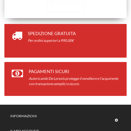
SPEDIZIONE GRATUITA
Per ordini superiori a 990.00€
PAGAMENTI SICURI
Autoricambi De Lorezis protegge il venditore e l'acquirente
con transazione semplici e sicure.
INFORMAZIONI
IL MIO ACCOUNT