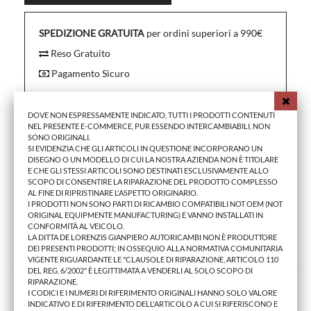
SPEDIZIONE GRATUITA
per ordini superiori a 990€
Reso Gratuito
Pagamento Sicuro
DOVE NON ESPRESSAMENTE INDICATO, TUTTI I PRODOTTI CONTENUTI
NEL PRESENTE E-COMMERCE, PUR ESSENDO INTERCAMBIABILI, NON
SONO ORIGINALI.
SI EVIDENZIA CHE GLI ARTICOLI IN QUESTIONE INCORPORANO UN
MORE INFO
DISEGNO O UN MODELLO DI CUI LA NOSTRA AZIENDA NON È TITOLARE
E CHE GLI STESSI ARTICOLI SONO DESTINATI ESCLUSIVAMENTE ALLO
SCOPO DI CONSENTIRE LA RIPARAZIONE DEL PRODOTTO COMPLESSO
AL FINE DI RIPRISTINARE L'ASPETTO ORIGINARIO.
FREGIO, STEMMA, EMBLEMA ANTERIORE
I PRODOTTI NON SONO PARTI DI RICAMBIO COMPATIBILI NOT OEM (NOT
ORIGINAL EQUIPMENTE MANUFACTURING) E VANNO INSTALLATI IN
CONFORMITÀ AL VEICOLO.
LA DITTA DE LORENZIS GIANPIERO AUTORICAMBI NON È PRODUTTORE
PRODOTTI CORRELATI
DEI PRESENTI PRODOTTI; IN OSSEQUIO ALLA NORMATIVA COMUNITARIA
VIGENTE RIGUARDANTE LE "CLAUSOLE DI RIPARAZIONE, ARTICOLO 110
DEL REG. 6/2002" È LEGITTIMATA A VENDERLI AL SOLO SCOPO DI
RIPARAZIONE.
I CODICI E I NUMERI DI RIFERIMENTO ORIGINALI HANNO SOLO VALORE
INDICATIVO E DI RIFERIMENTO DELL'ARTICOLO A CUI SI RIFERISCONO E